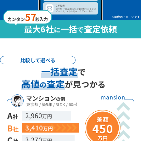
57
※画像はイメージです
カンタン
秒入力
最大6社
一括
査定依頼
に
で
比較して選べる
一括査定
で
高値
査定
が見つかる
の
mansion
マンション
の例
東京都 / 築5年 / 3LDK / 60㎡