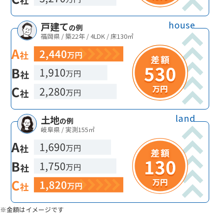
house
戸建て
の例
福岡県 / 築22年 / 4LDK / 床130㎡
land
土地
の例
岐阜県 / 実測155㎡
※金額はイメージです