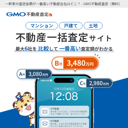
一軒家の査定金額が一番高い不動産会社はどこ？ - GMO不動産査定（無料）
マンション
戸建て
土地
不動産一括査定
サイト
6
比較
一番高い
最大
社を
して
査定額がわかる