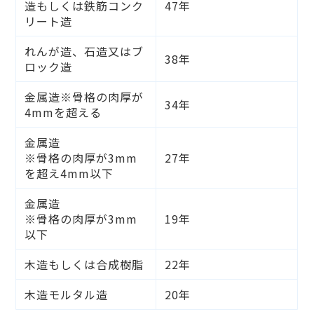
造もしくは鉄筋コンク
47年
リート造
れんが造、石造又はブ
38年
ロック造
金属造※骨格の肉厚が
34年
4mmを超える
金属造
※骨格の肉厚が3mm
27年
を超え4mm以下
金属造
※骨格の肉厚が3mm
19年
以下
木造もしくは合成樹脂
22年
木造モルタル造
20年