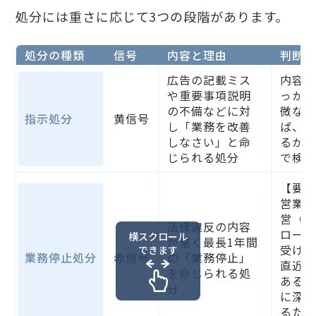
処分には重さに応じて3つの段階があります。
処分の種類
信号
内容と理由
判断
広告の記載ミス
内容
や重要事項説明
っか
の不備などに対
微な
指示処分
黄信号
し「業務を改善
ば、
しなさい」と命
るか
じられる処分
で検
【要
営業
営（
法律違反の内容
ロー
横スクロール
が重く最長1年間
受け
できます
業務停止処分
赤信号
の「業務停止」
直近
を命じられる処
ある
分
に深
るた