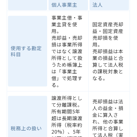
個人事業主
法人
事業主借・事
業主貸を使
固定資産売却
用。
益・固定資産
売却益・売却
売却損を使
損は事業所得
用。
使用する勘定
ではなく譲渡
売却損益は本
科目
所得として扱
業の損益と合
うため帳簿上
算して法人税
は「事業主
の課税対象と
借」で処理す
なる。
る。
譲渡所得とし
売却損益は法
て分離課税。
人の益金・損
所有期間5年
金に算入さ
超は長期譲渡
れ、他の事業
所得（税率約
税務上の扱い
所得と合算し
20%）、5年
て法人税（実