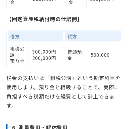
金
金
【固定資産税納付時の仕訳例】
借方
貸方
租税公
300,000円
普通預
課
500,000
200,000円
金
預り金
税金の支払いは「租税公課」という勘定科目を
使用します。預り金と相殺することで、実際に
負担すべき税額だけを経費として計上できま
す。
6. 測量費用・解体費用