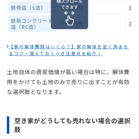
横スクロール
鉄骨造（S造）
5〜6万円
できます
15
鉄筋コンクリート
7〜8万円
21
造（RC造）
【家の解体費用はいくら？】家の解体を安く済ませ
るコツ・覚えておくべき注意点を紹介！
土地自体の資産価値が高い場合は特に、解体費
用をかけても土地のみで売りに出すことが有効
な選択肢となります。
空き家がどうしても売れない場合の選択
肢