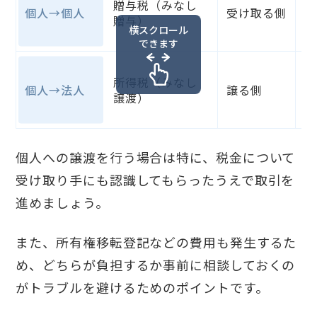
贈与税（みなし
1
個人→個人
受け取る側
贈与）
金
横スクロール
1
できます
価
所得税（みなし
り
個人→法人
譲る側
譲渡）
の
た
個人への譲渡を行う場合は特に、税金について
受け取り手にも認識してもらったうえで取引を
進めましょう。
また、所有権移転登記などの費用も発生するた
め、どちらが負担するか事前に相談しておくの
がトラブルを避けるためのポイントです。