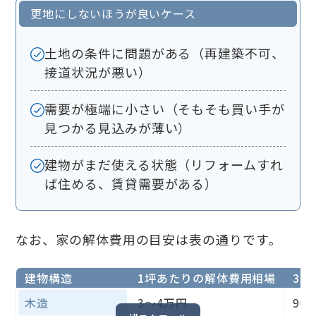
更地にしないほうが良いケース
土地の条件に問題がある（再建築不可、
接道状況が悪い）
需要が極端に小さい（そもそも買い手が
見つかる見込みが薄い）
建物がまだ使える状態（リフォームすれ
ば住める、賃貸需要がある）
なお、家の解体費用の目安は表の通りです。
建物構造
1坪あたりの解体費用相場
30
木造
3〜4万円
90