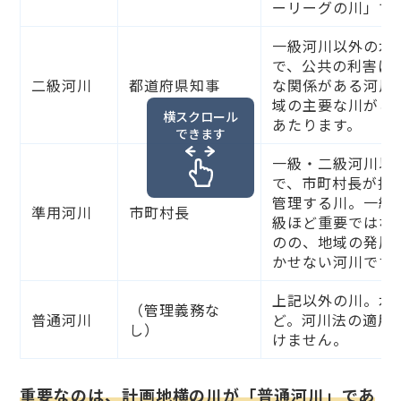
ーリーグの川」で
一級河川以外の水
で、公共の利害に
二級河川
都道府県知事
な関係がある河川
域の主要な川がこ
横スクロール
あたります。
できます
一級・二級河川以
で、市町村長が指
管理する川。一級
準用河川
市町村長
級ほど重要ではな
のの、地域の発展
かせない河川です
上記以外の川。水
（管理義務な
普通河川
ど。河川法の適用
し）
けません。
重要なのは、計画地横の川が「普通河川」であ