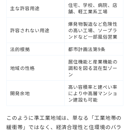
住宅、学校、病院、店
主な許容用途
舗、軽工業系工場
爆発物製造など危険性
許容されない用途
の高い工場、ソープラ
ンドなど一部風俗営業
法的根拠
都市計画法第9条
居住機能と産業機能の
地域の性格
調和を図る混在型ゾー
ン
高い容積率と建ぺい率
開発余地
により中高層マンショ
ン建設も可能
このように準工業地域は、単なる「工業地帯の
緩衝帯」ではなく、経済合理性と住環境のバラ