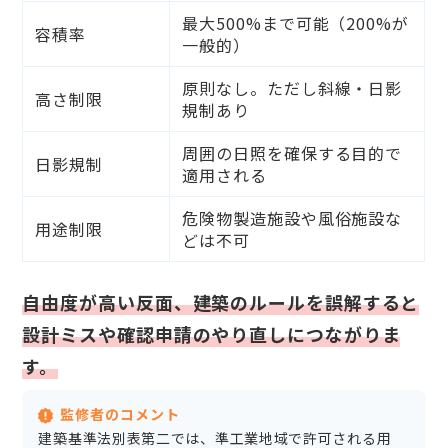
最大500%まで可能（200%が
容積率
一般的）
原則なし。ただし斜線・日影
高さ制限
規制あり
周囲の日照を確保する目的で
日影規制
適用される
危険物製造施設や風俗施設な
用途制限
どは不可
自由度が高い反面、建築のルールを誤解すると
設計ミスや確認申請のやり直しにつながりま
す。
監修者のコメント
建築基準法別表第二では、準工業地域で許可される用