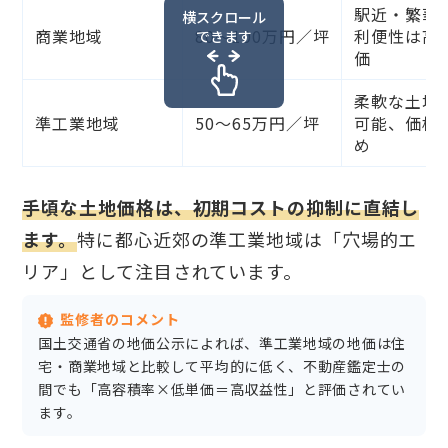
駅近・繁華
横スクロール
商業地域
80〜100万円／坪
利便性は高
できます
価
柔軟な土地
準工業地域
50〜65万円／坪
可能、価格
め
手頃な土地価格は、初期コストの抑制に直結し
ます。
特に都心近郊の準工業地域は「穴場的エ
リア」として注目されています。
監修者のコメント
国土交通省の地価公示によれば、準工業地域の地価は住
宅・商業地域と比較して平均的に低く、不動産鑑定士の
間でも「高容積率×低単価＝高収益性」と評価されてい
ます。