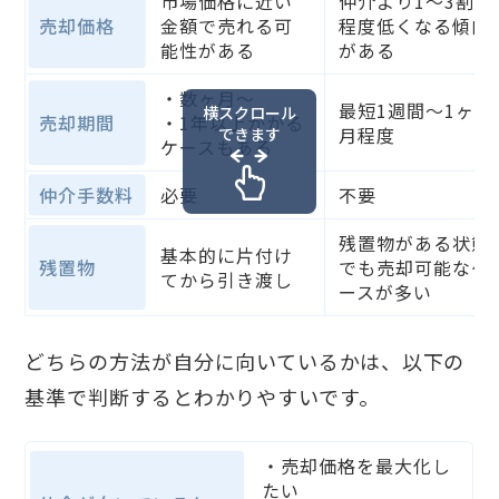
市場価格に近い
仲介より1〜3割
売却価格
金額で売れる可
程度低くなる傾向
能性がある
がある
・数ヶ月〜
最短1週間〜1ヶ
横スクロール
売却期間
・1年以上かかる
月程度
できます
ケースもある
仲介手数料
必要
不要
残置物がある状態
基本的に片付け
残置物
でも売却可能なケ
てから引き渡し
ースが多い
どちらの方法が自分に向いているかは、以下の
基準で判断するとわかりやすいです。
・売却価格を最大化し
たい