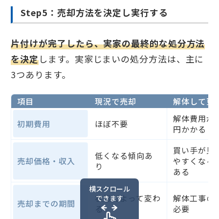
Step5：売却方法を決定し実行する
片付けが完了したら、実家の最終的な処分方法
を決定
します。実家じまいの処分方法は、主に
3つあります。
項目
現況で売却
解体して更
解体費用が
初期費用
ほぼ不要
円かかる
買い手が見
低くなる傾向あ
売却価格・収入
やすくなる
り
ある
横スクロール
​​状態によって変わ
解体工事の
できます
売却までの期間
る
必要