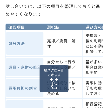
話し合いでは、以下の項目を整理しておくと進
めやすくなります。
確認項目
選択肢
選び方の目
築年数・立
売却／賃貸／解
後の利用予
処分方法
体
とに不動産
相談して決
自分たちで行う
量が多い・
遺品・家財の処分
／業者に依頼／
場合は業者
横スクロール
併用
現実的
できます
法定相続分で按
実際に動く
費用負担の割合
分／話し合いで
間も考慮し
決める
しておく
相続登記（