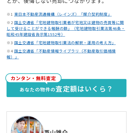
とが、後悔しない売却につながります。
※1
東日本不動産流通機構（レインズ）「媒介契約制度」
※2
国土交通省「宅地建物取引業者が宅地又は建物の売買等に関
して受けることができる報酬の額」（宅地建物取引業法第46条・
昭和45年建設省告示第1552号）
※3
国土交通省「宅地建物取引業法の解釈・運用の考え方」
※4
国土交通省「不動産情報ライブラリ（不動産取引価格情
報）」
カンタン・無料査定
査定額はいくら？
あなたの物件の
西山雄介