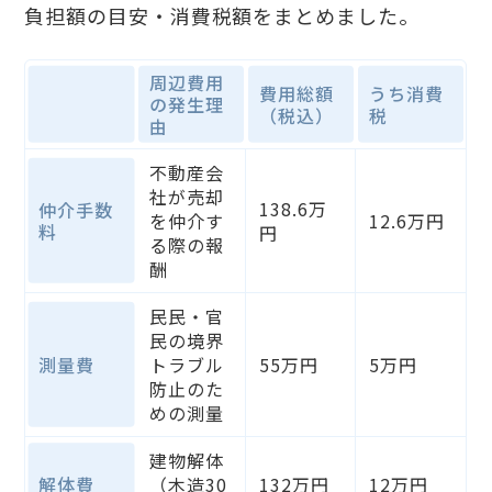
負担額の目安・消費税額をまとめました。
周辺費用
費用総額
うち消費
の発生理
（税込）
税
由
不動産会
社が売却
138.6万
仲介手数
を仲介す
12.6万円
料
円
る際の報
酬
民民・官
民の境界
測量費
トラブル
55万円
5万円
防止のた
めの測量
建物解体
解体費
（木造30
132万円
12万円