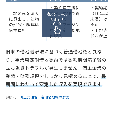
・契約満了後に
・契約期間
土地のみを法人
確実に更地で返
（10年以上
横スクロール
に貸出し、建物
還される
未満）は他
できます
の建設・解体は
・中間マージン
不可
借主負担
なく安定した地
・土地売却
代収入
ドルが上が
旧来の借地借家法に基づく普通借地権と異な
り、事業用定期借地契約では契約期間満了後の
立ち退きトラブルが発生しません。借主企業の
業態・財務規模をしっかり見極めることで、
長
期間にわたって安定した収入を実現できます
。
参照元：
国土交通省｜定期借地権の解説