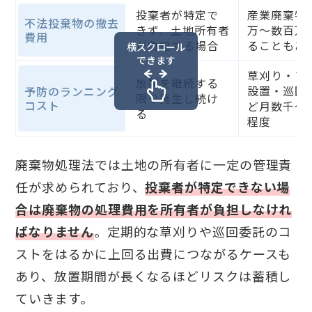
投棄者が特定で
産業廃棄物
不法投棄物の撤去
きず、土地所有者
万〜数百万
費用
が負担する場合
ることもあ
横スクロール
できます
草刈り・フ
放置を継続する
設置・巡回
予防のランニング
限り発生し続け
コスト
ど月数千〜
る
程度
廃棄物処理法では土地の所有者に一定の管理責
任が求められており、
投棄者が特定できない場
合は廃棄物の処理費用を所有者が負担しなけれ
ばなりません
。定期的な草刈りや巡回委託のコ
ストをはるかに上回る出費につながるケースも
あり、放置期間が長くなるほどリスクは蓄積し
ていきます。