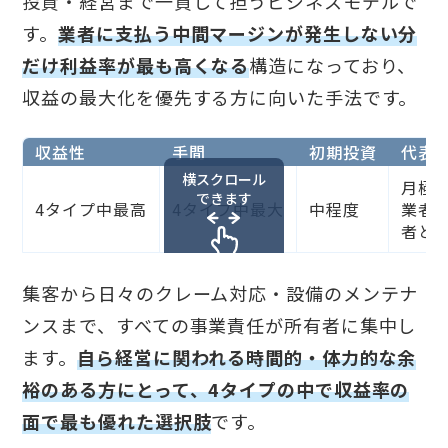
投資・経営まで一貫して担うビジネスモデルで
す。
業者に支払う中間マージンが発生しない分
だけ利益率が最も高くなる
構造になっており、
収益の最大化を優先する方に向いた手法です。
収益性
手間
初期投資
代表
横スクロール
月極
できます
4タイプ中最高
4タイプ中最大
中程度
業者
者と
集客から日々のクレーム対応・設備のメンテナ
ンスまで、すべての事業責任が所有者に集中し
ます。
自ら経営に関われる時間的・体力的な余
裕のある方にとって、4タイプの中で収益率の
面で最も優れた選択肢
です。