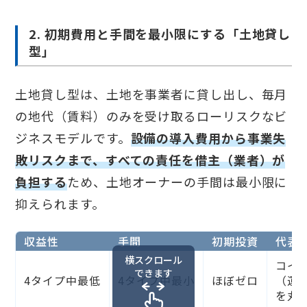
2. 初期費用と手間を最小限にする「土地貸し
型」
土地貸し型は、土地を事業者に貸し出し、毎月
の地代（賃料）のみを受け取るローリスクなビ
ジネスモデルです。
設備の導入費用から事業失
敗リスクまで、すべての責任を借主（業者）が
負担する
ため、土地オーナーの手間は最小限に
抑えられます。
収益性
手間
初期投資
代表
横スクロール
コイ
できます
4タイプ中最低
4タイプ中最小
ほぼゼロ
（運
を丸