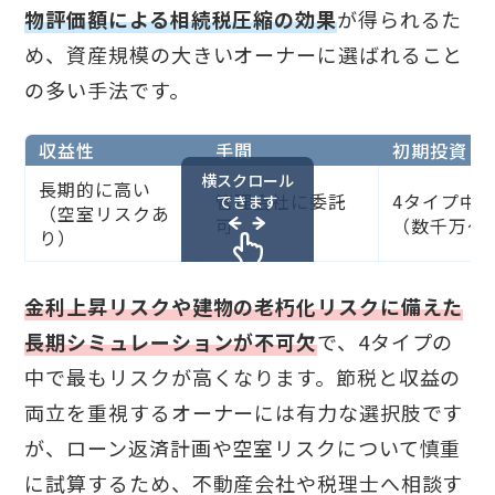
物評価額による相続税圧縮の効果
が得られるた
め、資産規模の大きいオーナーに選ばれること
の多い手法です。
収益性
手間
初期投資
横スクロール
長期的に高い
管理会社に委託
4タイプ中
できます
（空室リスクあ
可
（数千万〜
り）
金利上昇リスクや建物の老朽化リスクに備えた
長期シミュレーションが不可欠
で、4タイプの
中で最もリスクが高くなります。節税と収益の
両立を重視するオーナーには有力な選択肢です
が、ローン返済計画や空室リスクについて慎重
に試算するため、不動産会社や税理士へ相談す