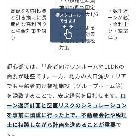
・小規模住宅用
地の特例で固定
高額な初期投資
・数千万単
資産税が最大1/6
横スクロール
と引き換えに長
ーンが必要
に
できます
期的な高利回り
・金利上昇
・借入金による
と税金対策を狙
ク・空室リ
レバレッジ効果
う
伴う
と強力な相続税
対策
都心部では、単身者向けワンルームや1LDKの
需要が旺盛です。一方、地方の人口減少エリア
でも高齢者向け福祉施設（グループホーム等）
を誘致することで、安定経営を目指せます。
ロ
ーン返済計画と空室リスクのシミュレーション
を事前に慎重に行った上で、不動産会社や税理
士に相談しながら計画を進めることが重要
で
す。