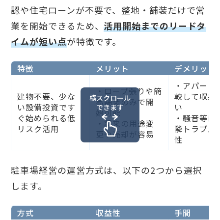
認や住宅ローンが不要で、整地・舗装だけで営
業を開始できるため、
活用開始までのリードタ
イムが短い点
が特徴です。
特徴
メリット
デメリット
・アパート
・ロープ張りや簡
建物不要、少な
較して収益
横スクロール
易舗装のみで開
い設備投資です
い
できます
始可能
ぐ始められる低
・騒音等に
・将来の用途変
リスク活用
隣トラブル
更や売却が容易
性
駐車場経営の運営方式は、以下の2つから選択
します。
方式
収益性
手間