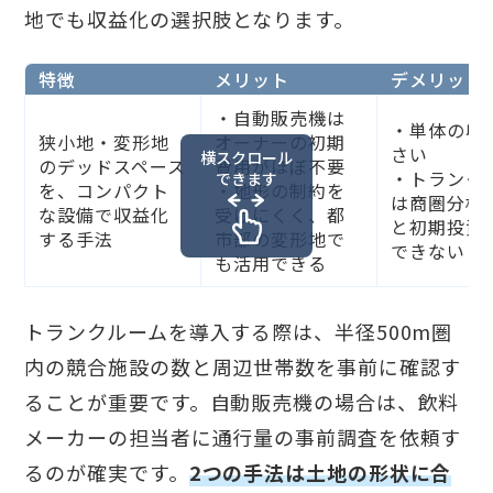
地でも収益化の選択肢となります。
特徴
メリット
デメリット
・自動販売機は
・単体の収
狭小地・変形地
オーナーの初期
さい
横スクロール
のデッドスペース
費用がほぼ不要
・トランク
できます
を、コンパクト
・地形の制約を
は商圏分析
な設備で収益化
受けにくく、都
と初期投資
する手法
市部の変形地で
できない
も活用できる
トランクルームを導入する際は、半径500m圏
内の競合施設の数と周辺世帯数を事前に確認す
ることが重要です。自動販売機の場合は、飲料
メーカーの担当者に通行量の事前調査を依頼す
るのが確実です。
2つの手法は土地の形状に合