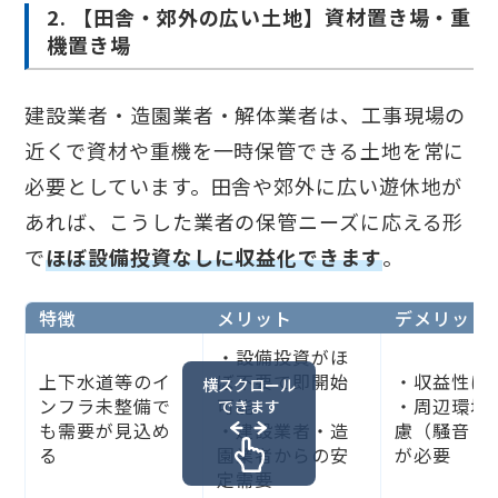
2. 【田舎・郊外の広い土地】資材置き場・重
機置き場
建設業者・造園業者・解体業者は、工事現場の
近くで資材や重機を一時保管できる土地を常に
必要としています。田舎や郊外に広い遊休地が
あれば、こうした業者の保管ニーズに応える形
で
ほぼ設備投資なしに収益化できます
。
特徴
メリット
デメリット
・設備投資がほ
上下水道等のイ
ぼ不要で即開始
・収益性は
横スクロール
ンフラ未整備で
可能
・周辺環境
できます
も需要が見込め
・建設業者・造
慮（騒音・
る
園業者からの安
が必要
定需要