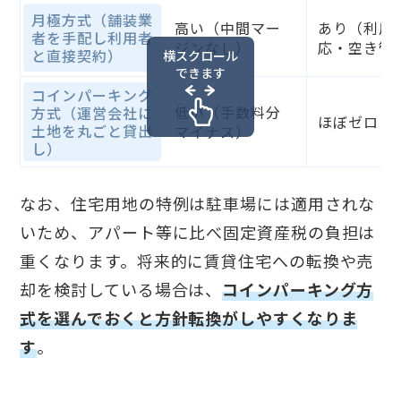
月極方式（舗装業
高い（中間マー
あり（利用
者を手配し利用者
ジンなし）
応・空き管
と直接契約）
横スクロール
できます
コインパーキング
低い（手数料分
方式（運営会社に
ほぼゼロ
土地を丸ごと貸出
マイナス）
し）
なお、住宅用地の特例は駐車場には適用されな
いため、アパート等に比べ固定資産税の負担は
重くなります。将来的に賃貸住宅への転換や売
却を検討している場合は、
コインパーキング方
式を選んでおくと方針転換がしやすくなりま
す
。