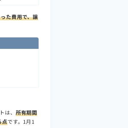
かった費用で、譲
トは、
所有期間
る点
です。1月1