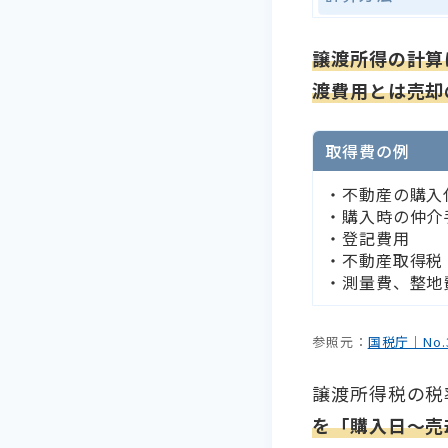
譲渡所得の計算
渡費用とは売却
取得費の例
・不動産の購入
・購入時の仲介
・登記費用
・不動産取得税
・測量費、整地
参照元：
国税庁｜No.
譲渡所得税の税
を「購入日〜売