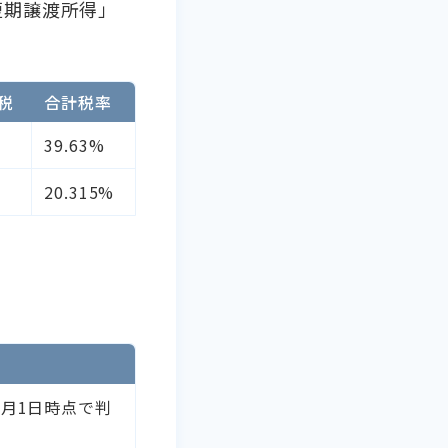
短期譲渡所得」
税
合計税率
39.63%
20.315%
月1日時点で判