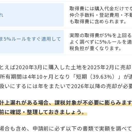
取得費には購入代金だけで
れ
仲介手数料・登記費用・不
も取得費に含められます。
実際の取得費が5%を上回
ま5%ルールをすぐ適用して
よく調べずに5%ルールを
税負担が重くなります。
えば2020年3月に購入した土地を2025年2月に売却
所有期間は4年10ヶ月となり「短期（39.63%）」
扱いにするには年をまたいで2026年以降の売却が必
計上漏れがある場合、課税対象が不必要に膨らみま
前に確認・整理しておきましょう。
場合も含め、申請前に必ず以下の書類で実額を調べ