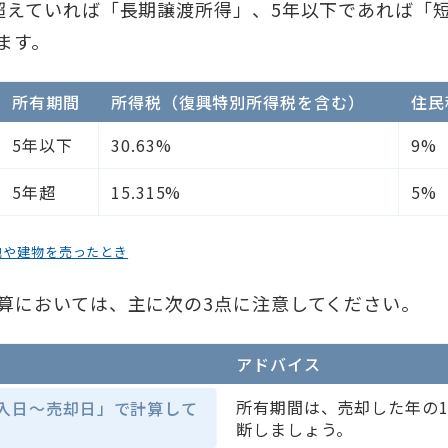
超えていれば「長期譲渡所得」、5年以下であれば「
ます。
所有期間
所得税（復興特別所得税を含む）
住民
5年以下
30.63%
9%
5年超
15.315%
5%
地や建物を売ったとき
算においては、主に次の3点に注意してください。
アドバイス
所有期間は、売却した年の1
入日〜売却日」で計算して
断しましょう。