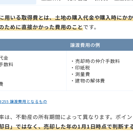
に用いる取得費とは、土地の購入代金や購入時にか
のために直接かかった費用のこと
です。
譲渡費用の例
代金
・売却時の仲介手数料
手数料
・印紙税
・測量費
・建物の解体費
費
3255 譲渡費用となるもの
率は、不動産の所有期間によって異なります。ポイン
却日」ではなく、売却した年の1月1日時点で判断す