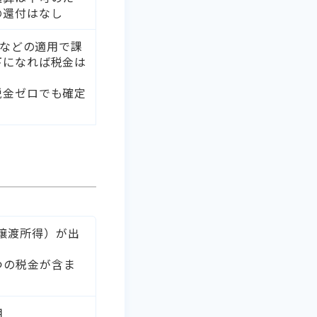
の還付はなし
除などの適用で課
下になれば税金は
税金ゼロでも確定
譲渡所得）が出
つの税金が含ま
用