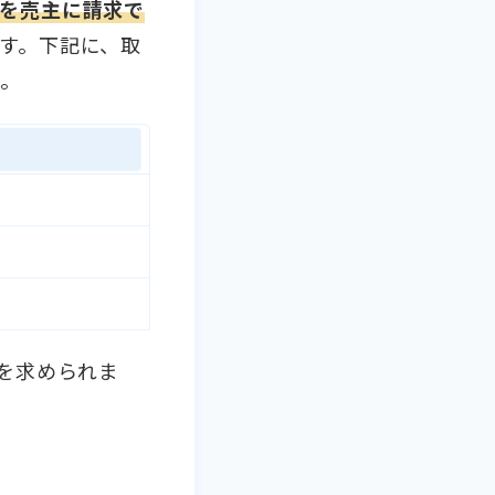
を売主に請求で
す。下記に、取
。
を求められま