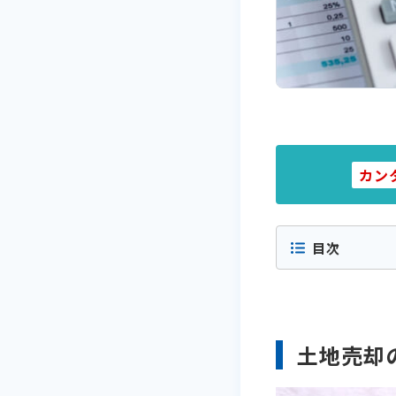
カン
目次
土地売却