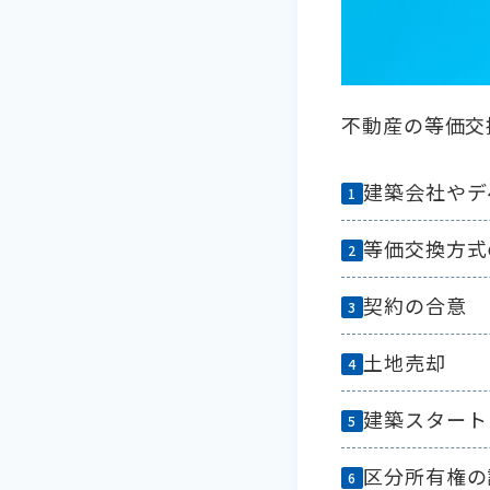
不動産の等価交
建築会社やデ
等価交換方式
契約の合意
土地売却
建築スタート
区分所有権の