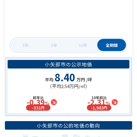
3年
5年
10年
全期間
小矢部市
の
公示地価
8.40
平均
万円
/坪
（平均
2.54万円
/㎡）
前年比
10年前比
-0.39
-2.31
%
%
-
331
-
1,983
円
円
小矢部市
の公的地価の動向