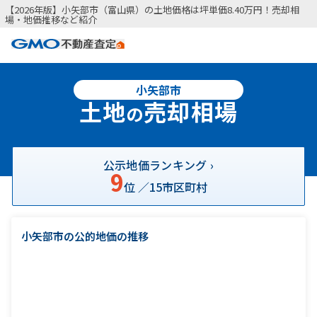
【2026年版】小矢部市（富山県）の土地価格は坪単価8.40万円！売却相
場・地価推移など紹介
小矢部市
土地
売却相場
の
公示地価ランキング ›
9
位 ／
15
市区町村
小矢部市の公的地価の推移