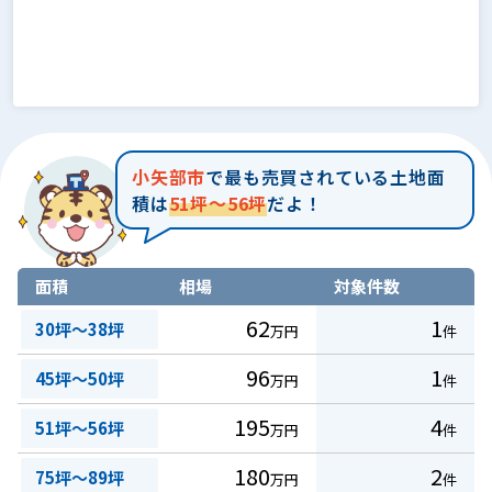
小矢部市
で最も売買されている土地面
積は
51坪～56坪
だよ！
面積
相場
対象件数
62
1
30坪～38坪
万円
件
96
1
45坪～50坪
万円
件
195
4
51坪～56坪
万円
件
180
2
75坪～89坪
万円
件