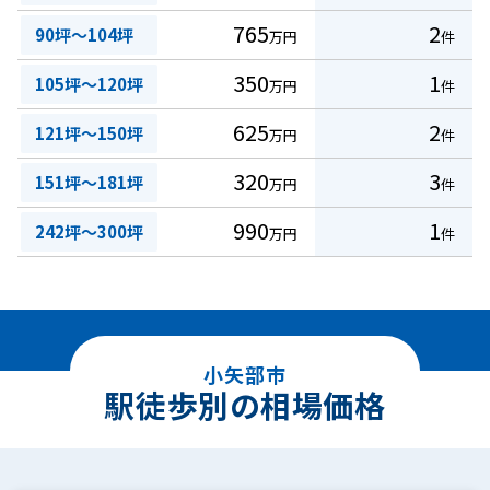
765
2
90坪～104坪
万円
件
350
1
105坪～120坪
万円
件
625
2
121坪～150坪
万円
件
320
3
151坪～181坪
万円
件
990
1
242坪～300坪
万円
件
小矢部市
駅徒歩別の相場価格