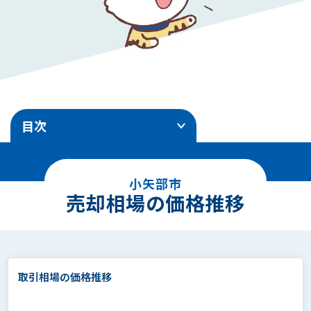
目次
1
.
売却相場の価格推移
小矢部市
2
.
エリア別地価ランキング
売却相場の価格推移
3
.
土地売却事例
4
.
面積別の相場価格
取引相場の価格推移
5
.
駅徒歩別の相場価格