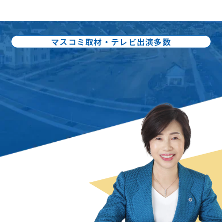
マスコミ取材・テレビ出演多数
出版書籍86冊：累計80万部出版
不動産売却の
スペシャリスト
曽根 恵子