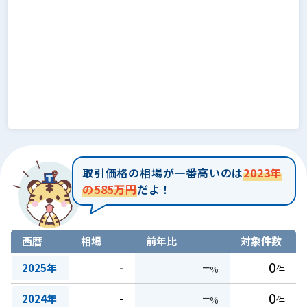
取引価格の相場が一番高いのは
2023年
の585万円
だよ！
西暦
相場
前年比
対象件数
-
−
0
2025年
%
件
-
−
0
2024年
%
件