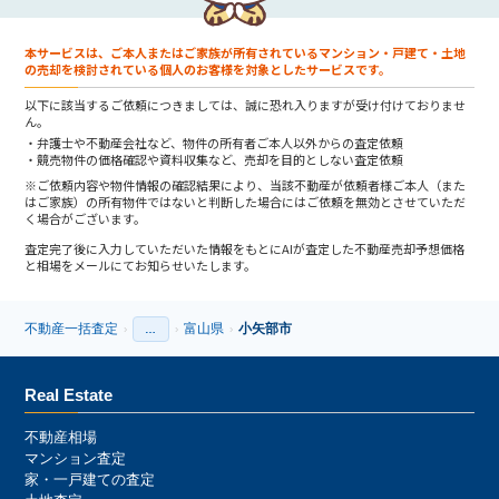
本サービスは、ご本人またはご家族が所有されているマンション・戸建て・土地
の売却を検討されている個人のお客様を対象としたサービスです。
以下に該当するご依頼につきましては、誠に恐れ入りますが受け付けておりませ
ん。
弁護士や不動産会社など、物件の所有者ご本人以外からの査定依頼
競売物件の価格確認や資料収集など、売却を目的としない査定依頼
※ご依頼内容や物件情報の確認結果により、当該不動産が依頼者様ご本人（また
はご家族）の所有物件ではないと判断した場合にはご依頼を無効とさせていただ
く場合がございます。
査定完了後に入力していただいた情報をもとにAIが査定した不動産売却予想価格
と相場をメールにてお知らせいたします。
不動産一括査定
富山県
小矢部市
›
…
›
›
›
Real Estate
不動産相場
マンション査定
家・一戸建ての査定