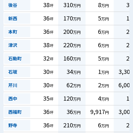
38
310
8
3
後谷
坪
万円
万円
36
170
5
1
新西
坪
万円
万円
36
200
6
2
本町
坪
万円
万円
38
220
6
2
津沢
坪
万円
万円
32
160
5
2
石動町
坪
万円
万円
30
34
1
3,30
石坂
坪
万円
万円
30
62
2
6,00
芹川
坪
万円
万円
35
120
4
1
西中
坪
万円
万円
36
36
9,917
3,00
西福町
坪
万円
円
36
210
6
2
野寺
坪
万円
万円