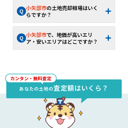
小矢部市
の土地売却相場はいく
Q
らですか？
A
小矢部市
の土地売却相場は、約
8.40万円/
坪
（約
4.66万円
～約
16.2万円/坪
）、平米
小矢部市
で、地価が高いエリ
Q
単価約
2.54万円/㎡
（約
1.41万円
～約
4.91
ア・安いエリアはどこですか？
万円/㎡
）です。40坪から60坪であれば、
A
小矢部市
内の土地売却相場が最も高いエリ
およそ約
335.9万円
～約
503.8万円
が取引
アは
石動町
で約
16.2万円/坪
（約
4.91万円/
の目安となります。
㎡
）、最も安いエリアは
小矢部
で約
4.66万
円/坪
（約
1.41万円/㎡
）です。
カンタン・無料査定
査定額はいくら？
あなたの
土地
の