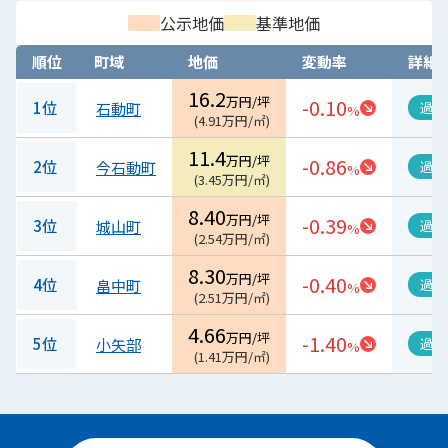
公示地価
基準地価
順位
町域
地価
変動率
詳細
16.2
万円/坪
-0.10
1位
石動町
過去
%
(
4.91
万円/㎡
)
11.4
万円/坪
-0.86
2位
今石動町
過去
%
(
3.45
万円/㎡
)
8.40
万円/坪
-0.39
3位
城山町
過去
%
(
2.54
万円/㎡
)
8.30
万円/坪
-0.40
4位
畠中町
過去
%
(
2.51
万円/㎡
)
4.66
万円/坪
-1.40
5位
小矢部
過去
%
(
1.41
万円/㎡
)