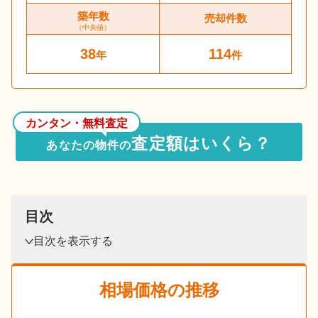
築年数
売却件数
（中央値）
38
114
年
件
カンタン・無料査定
査定額はいくら？
あなたの物件の
目次
目次を表示する
相場価格の推移