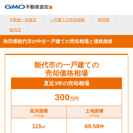
不動産一括査定
一戸建ての売却相場
秋田県
能代市
秋田県能代市の中古一戸建ての売却相場と価格推移
能代市
の一戸建ての
売却価格相場
直近3年の売却相場
300
万円
延床面積
土地面積
（中央値）
（中央値）
115
69.58
㎡
坪