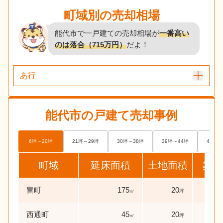
町域別の売却相場
能代市で一戸建ての売却相場が
一番高い
のは落合（715万円）
だよ！
あ行
能代市
の戸建て売却事例
6坪～20坪
21坪～29坪
30坪～38坪
39坪～44坪
45坪～
町域
延床面積
土地面積
築年
畠町
175
20
43
㎡
坪
西通町
45
20
36
㎡
坪