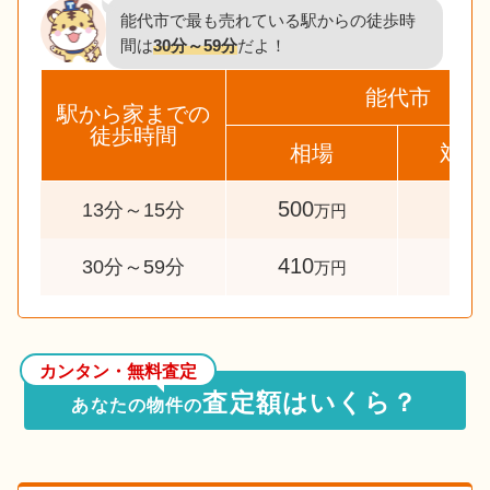
能代市で最も売れている駅からの徒歩時
間は
30分～59分
だよ！
能代市
駅から家までの
徒歩時間
相場
対象
500
33
13分～15分
万円
410
46
30分～59分
万円
カンタン・無料査定
査定額はいくら？
あなたの物件の