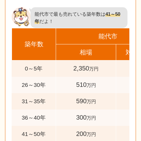
能代市で最も売れている築年数は
41～50
年
だよ！
能代市
築年数
相場
対象
2,350
54
0～5年
万円
510
32
26～30年
万円
590
42
31～35年
万円
300
32
36～40年
万円
200
73
41～50年
万円