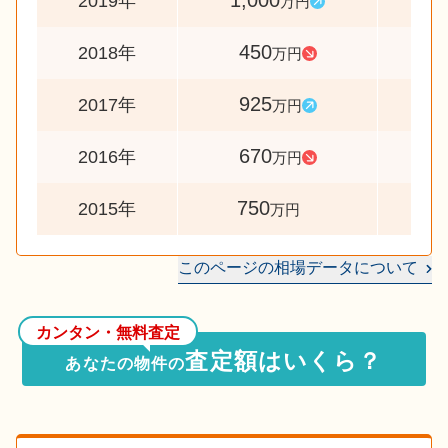
1,000
22
2019年
万円
450
4
2018年
万円
925
13
2017年
万円
670
8
2016年
万円
750
2015年
万円
このページの相場データについて
カンタン・無料査定
査定額はいくら？
あなたの物件の