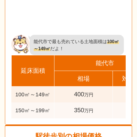
能代市で最も売れている土地面積は
100㎡
～149㎡
だよ！
能代市
延床面積
相場
対象
400
71
100㎡～149㎡
万円
350
36
150㎡～199㎡
万円
駅徒歩別の相場価格