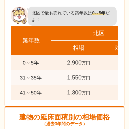
北区で最も売れている築年数は
0～5年
だ
よ！
北区
築年数
相場
対象
2,900
120
0～5年
万円
1,550
46
31～35年
万円
1,300
67
41～50年
万円
建物の延床面積別の相場価格
（過去3年間のデータ）