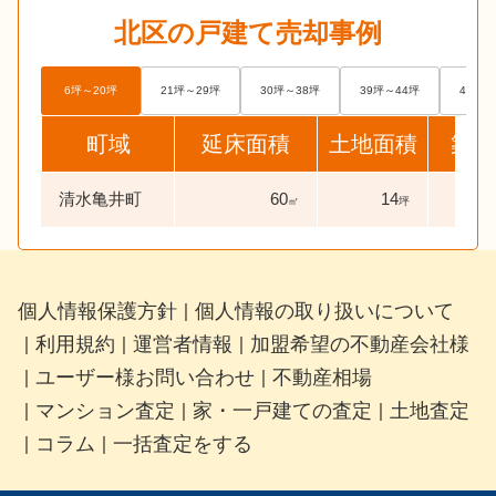
北区
の戸建て売却事例
6坪～20坪
21坪～29坪
30坪～38坪
39坪～44坪
45坪～
町域
延床面積
土地面積
築年
清水亀井町
60
14
47
㎡
坪
個人情報保護方針
個人情報の取り扱いについて
｜
利用規約
運営者情報
加盟希望の不動産会社様
｜
｜
｜
ユーザー様お問い合わせ
不動産相場
｜
｜
マンション査定
家・一戸建ての査定
土地査定
｜
｜
｜
コラム
一括査定をする
｜
｜