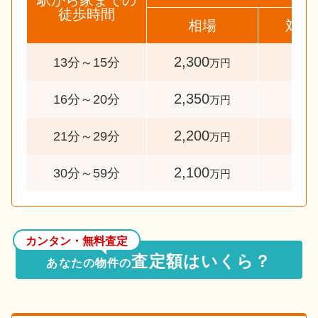
駅から家までの
徒歩時間
相場
対象
2,300
56
13分～15分
万円
2,350
62
16分～20分
万円
2,200
95
21分～29分
万円
2,100
43
30分～59分
万円
カンタン・無料査定
査定額はいくら？
あなたの物件の