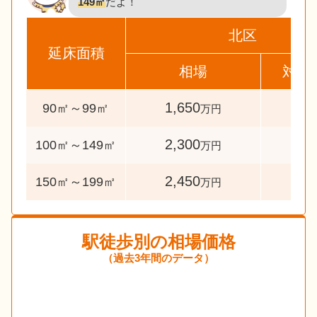
149㎡
だよ！
北区
延床面積
相場
対象
1,650
48
90㎡～99㎡
万円
2,300
242
100㎡～149㎡
万円
2,450
36
150㎡～199㎡
万円
駅徒歩別の相場価格
（過去3年間のデータ）