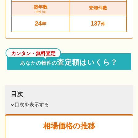
築年数
売却件数
（中央値）
24
137
年
件
カンタン・無料査定
査定額はいくら？
あなたの物件の
目次
目次を表示する
相場価格の推移