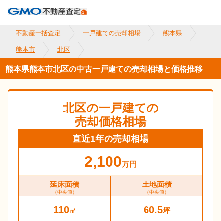
不動産一括査定
一戸建ての売却相場
熊本県
熊本市
北区
熊本県熊本市北区の中古一戸建ての売却相場と価格推移
北区
の一戸建ての
売却価格相場
直近1年の売却相場
2,100
万円
延床面積
土地面積
（中央値）
（中央値）
110
60.5
㎡
坪