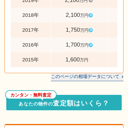
2,100
10
2019年
万円
2,100
12
2018年
万円
1,750
10
2017年
万円
1,700
10
2016年
万円
1,600
2015年
万円
このページの相場データについて
カンタン・無料査定
査定額はいくら？
あなたの物件の