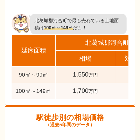
北葛城郡河合町で最も売れている土地面
積は
100㎡～149㎡
だよ！
北葛城郡河合町
延床面積
相場
対象
1,550
32
90㎡～99㎡
万円
1,700
125
100㎡～149㎡
万円
駅徒歩別の相場価格
（過去5年間のデータ）