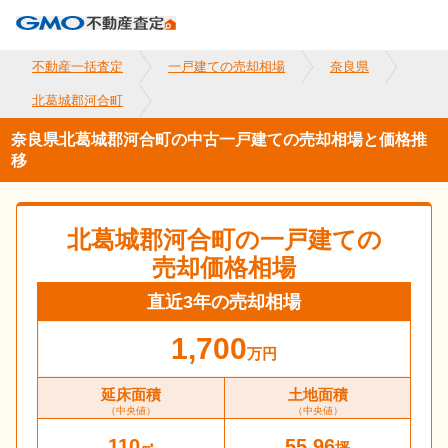
不動産一括査定
一戸建ての売却相場
奈良県
北葛城郡河合町
奈良県北葛城郡河合町の中古一戸建ての売却相場と価格推
移
北葛城郡河合町
の一戸建ての
売却価格相場
直近3年の売却相場
1,700
万円
延床面積
土地面積
（中央値）
（中央値）
110
55.96
㎡
坪