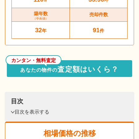
築年数
売却件数
（中央値）
32
91
年
件
カンタン・無料査定
査定額はいくら？
あなたの物件の
目次
目次を表示する
相場価格の推移