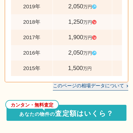
2,050
16
2019年
万円
1,250
6
2018年
万円
1,900
9
2017年
万円
2,050
13
2016年
万円
1,500
2015年
万円
このページの相場データについて
カンタン・無料査定
査定額はいくら？
あなたの物件の