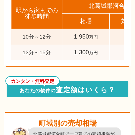
北葛城郡河合町
駅から家までの
徒歩時間
相場
対象
1,950
40
10分～12分
万円
1,300
33
13分～15分
万円
カンタン・無料査定
査定額はいくら？
あなたの物件の
町域別の売却相場
北葛城郡河合町で一戸建ての売却相場が