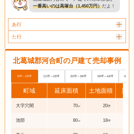
一番高いのは高塚台（1,450万円）
だよ！
あ行
た行
北葛城郡河合町
の戸建て売却事例
6坪～20坪
21坪～29坪
30坪～38坪
39坪～44坪
45坪～
町域
延床面積
土地面積
築年
大字穴闇
70
20
47
㎡
坪
池部
80
18
30
㎡
坪