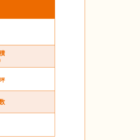
積
）
坪
数