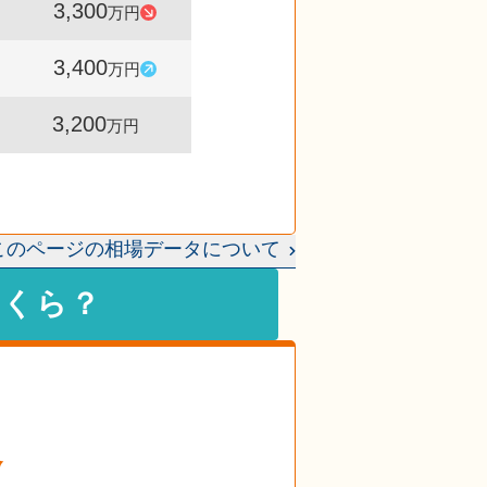
3,300
1,545
97
万円
件
%
3,400
1,580
106
万円
件
%
3,200
1,612
-
万円
件
このページの相場データについて
いくら？
格