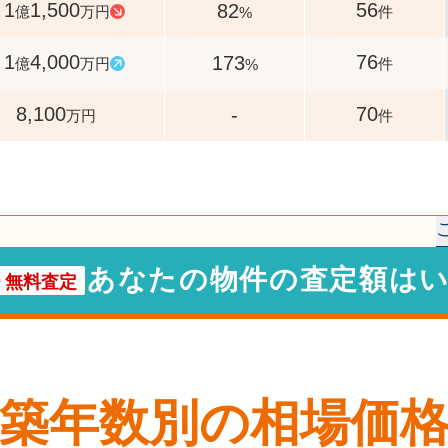
1
1,500
56
82
億
万円
件
%
1
4,000
76
173
億
万円
件
%
8,100
70
-
万円
件
あなたの物件の査定額は
・
無料査定
築年数別の相場価