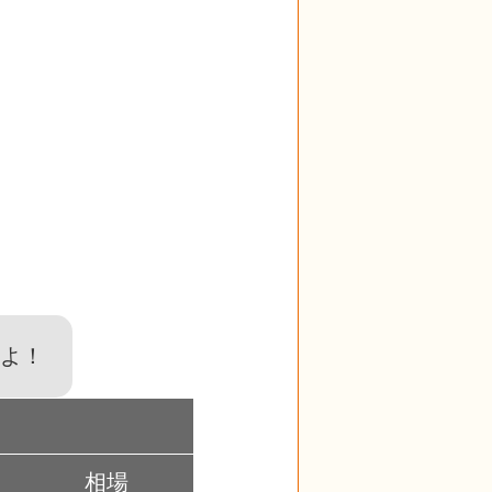
よ！
大阪市
相場
前年比
対象件数