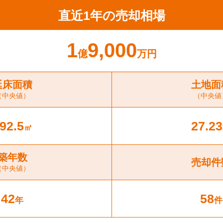
直近1年の売却相場
1
9,000
億
万円
延床面積
土地面
（中央値）
（中央値
92.5
27.23
㎡
築年数
売却件
（中央値）
42
58
年
件