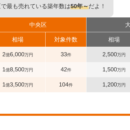
区で最も売れている築年数は
50年～
だよ！
中央区
相場
対象件数
相場
2
6,000
33
2,500
億
万円
件
万円
1
8,500
42
1,500
億
万円
件
万円
1
3,500
104
1,200
億
万円
件
万円