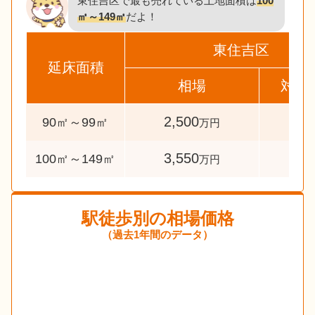
東住吉区で最も売れている土地面積は
100
㎡～149㎡
だよ！
東住吉区
延床面積
相場
対象
2,500
33
90㎡～99㎡
万円
3,550
118
100㎡～149㎡
万円
駅徒歩別の相場価格
（過去1年間のデータ）