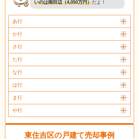
いのは南田辺（4,050万円）
だよ！
あ行
か行
さ行
た行
な行
は行
ま行
や行
東住吉区
の戸建て売却事例