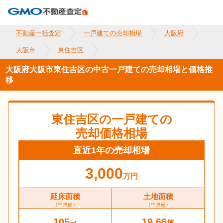
不動産一括査定
一戸建ての売却相場
大阪府
大阪市
東住吉区
大阪府大阪市東住吉区の中古一戸建ての売却相場と価格推
移
東住吉区
の一戸建ての
売却価格相場
直近1年の売却相場
3,000
万円
延床面積
土地面積
（中央値）
（中央値）
105
19.66
㎡
坪