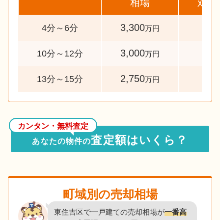
相場
対象
3,300
76
4分～6分
万円
3,000
77
10分～12分
万円
2,750
52
13分～15分
万円
カンタン・無料査定
査定額はいくら？
あなたの物件の
町域別の売却相場
東住吉区で一戸建ての売却相場が
一番高