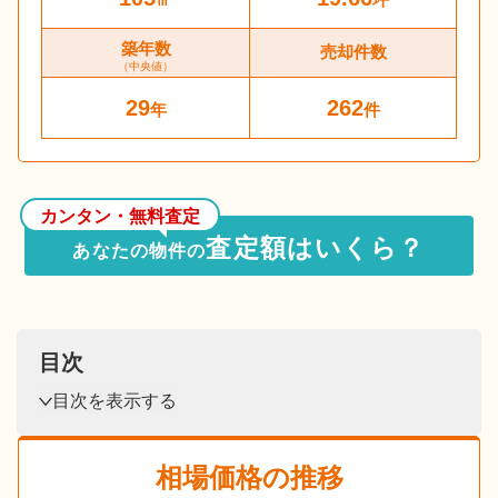
築年数
売却件数
（中央値）
29
262
年
件
カンタン・無料査定
査定額はいくら？
あなたの物件の
目次
目次を表示する
相場価格の推移