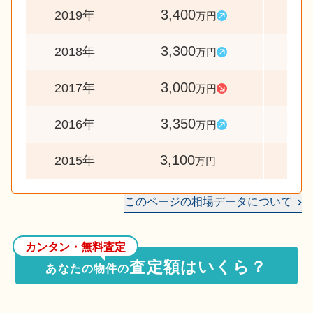
3,400
10
2019年
万円
3,300
11
2018年
万円
3,000
9
2017年
万円
3,350
10
2016年
万円
3,100
2015年
万円
このページの相場データについて
カンタン・無料査定
査定額はいくら？
あなたの物件の