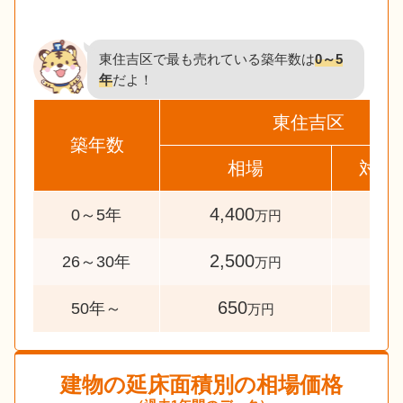
東住吉区で最も売れている築年数は
0～5
年
だよ！
東住吉区
築年数
相場
対象
4,400
52
0～5年
万円
2,500
30
26～30年
万円
650
46
50年～
万円
建物の延床面積別の相場価格