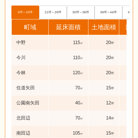
6坪～20坪
21坪～29坪
30坪～38坪
39坪～44坪
45坪～
町域
延床面積
土地面積
築年
中野
115
20
7
㎡
坪
年
今川
110
20
0
㎡
坪
年
今林
120
20
0
㎡
坪
年
住道矢田
70
15
45
㎡
坪
公園南矢田
40
12
56
㎡
坪
北田辺
70
14
43
㎡
坪
南田辺
105
15
31
㎡
坪