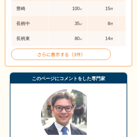
豊崎
100
15
0
㎡
坪
年
長柄中
35
8
73
㎡
坪
長柄東
80
14
0
㎡
坪
年
さらに表示する（3件）
このページにコメントをした専門家