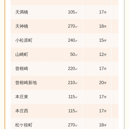
天満橋
105
17
21
㎡
坪
天神橋
270
18
33
㎡
坪
小松原町
240
15
55
㎡
坪
山崎町
50
12
56
㎡
坪
曾根崎
220
17
32
㎡
坪
曾根崎新地
210
20
54
㎡
坪
本庄東
115
17
25
㎡
坪
本庄西
115
17
12
㎡
坪
松ケ枝町
270
18
40
㎡
坪