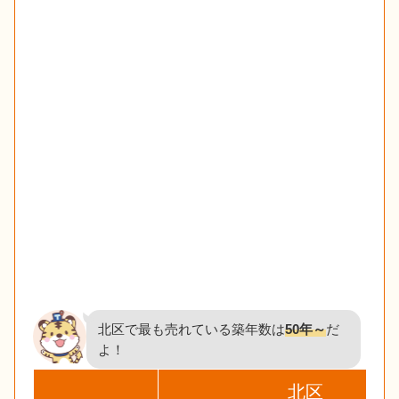
北区で最も売れている築年数は
50年～
だ
よ！
北区