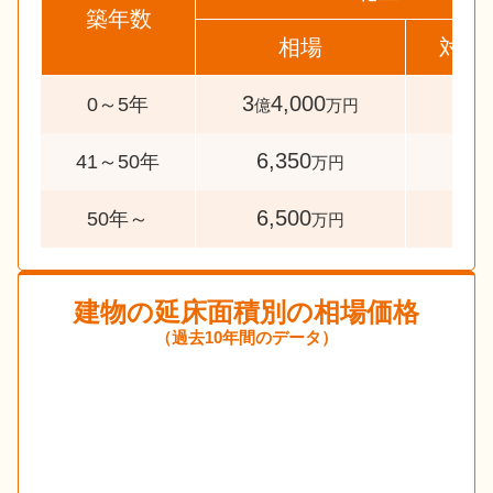
築年数
相場
対象
3
4,000
31
0～5年
億
万円
6,350
40
41～50年
万円
6,500
47
50年～
万円
建物の延床面積別の相場価格
（過去10年間のデータ）