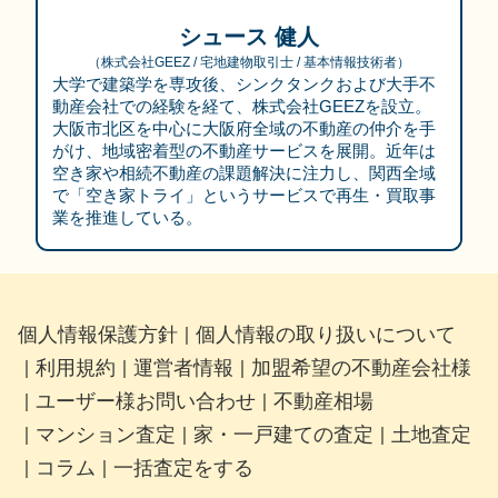
シュース 健人
（
株式会社GEEZ
/ 宅地建物取引士
/ 基本情報技術者
）
大学で建築学を専攻後、シンクタンクおよび大手不
動産会社での経験を経て、株式会社GEEZを設立。
大阪市北区を中心に大阪府全域の不動産の仲介を手
がけ、地域密着型の不動産サービスを展開。近年は
空き家や相続不動産の課題解決に注力し、関西全域
で「空き家トライ」というサービスで再生・買取事
業を推進している。
個人情報保護方針
個人情報の取り扱いについて
｜
利用規約
運営者情報
加盟希望の不動産会社様
｜
｜
｜
ユーザー様お問い合わせ
不動産相場
｜
｜
マンション査定
家・一戸建ての査定
土地査定
｜
｜
｜
コラム
一括査定をする
｜
｜