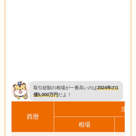
取引総額の相場が一番高いのは
2024年の1
億5,000万円
だよ！
北区
西暦
相場
前