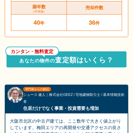
築年数
売却件数
（中央値）
40
36
年
件
カンタン・無料査定
査定額はいくら？
あなたの物件の
専門家からの解説
シュース 健人
｜
株式会社GEEZ
/ 宅地建物取引士
/ 基本情報技術
者
住居だけでなく事業・投資需要も増加
大阪市北区の中古戸建ては、ここ数年で大きく値上がり
しています。梅田エリアの再開発や交通アクセスの良さ