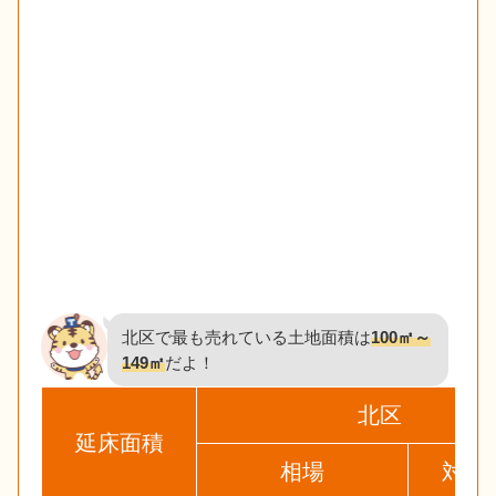
北区で最も売れている土地面積は
100㎡～
149㎡
だよ！
北区
延床面積
相場
対象