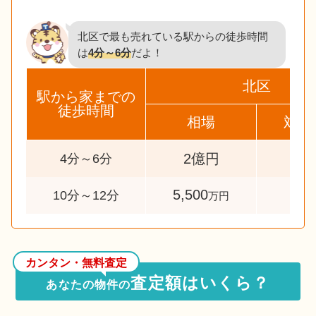
北区で最も売れている駅からの徒歩時間
は
4分～6分
だよ！
北区
駅から家までの
徒歩時間
相場
対象
39
2億円
4分～6分
5,500
30
10分～12分
万円
カンタン・無料査定
査定額はいくら？
あなたの物件の