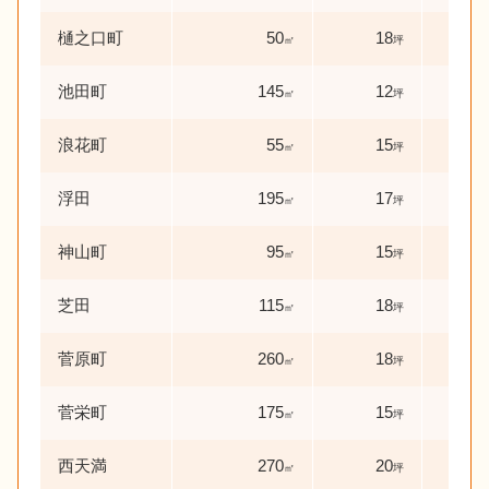
樋之口町
50
18
40
㎡
坪
池田町
145
12
31
㎡
坪
浪花町
55
15
74
㎡
坪
浮田
195
17
49
㎡
坪
神山町
95
15
52
㎡
坪
芝田
115
18
2
㎡
坪
年
菅原町
260
18
39
㎡
坪
菅栄町
175
15
30
㎡
坪
西天満
270
20
25
㎡
坪