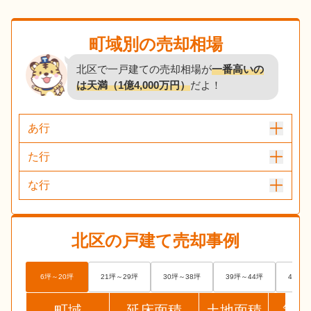
町域別の売却相場
北区で一戸建ての売却相場が
一番高いの
は天満（1億4,000万円）
だよ！
あ行
た行
な行
北区
の戸建て売却事例
6坪～20坪
21坪～29坪
30坪～38坪
39坪～44坪
45坪～
町域
延床面積
土地面積
築年