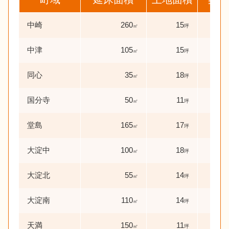
中崎
260
15
53
㎡
坪
中津
105
15
37
㎡
坪
同心
35
18
63
㎡
坪
国分寺
50
11
34
㎡
坪
堂島
165
17
48
㎡
坪
大淀中
100
18
17
㎡
坪
大淀北
55
14
46
㎡
坪
大淀南
110
14
30
㎡
坪
天満
150
11
53
㎡
坪