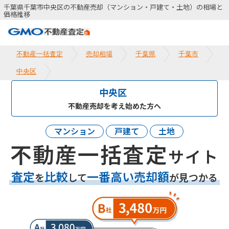
千葉県千葉市中央区の不動産売却（マンション・戸建て・土地）の相場と
価格推移
不動産一括査定
売却相場
千葉県
千葉市
中央区
中央区
不動産売却を考え始めた方へ
マンション
戸建て
土地
不動産一括査定
サイト
査定
比較
一番高い売却額
を
して
が見つかる