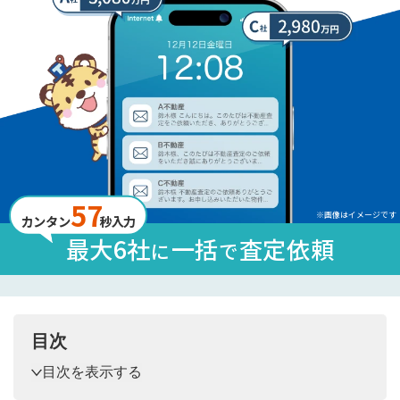
57
※画像はイメージです
カンタン
秒入力
最大6社
一括
査定依頼
に
で
目次
目次を表示する