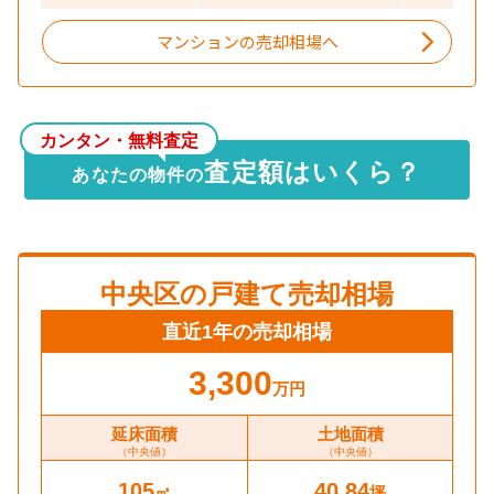
マンションの売却相場へ
カンタン・無料査定
査定額はいくら？
あなたの物件の
中央区
の戸建て売却相場
直近1年の売却相場
3,300
万円
延床面積
土地面積
（中央値）
（中央値）
105
40.84
㎡
坪