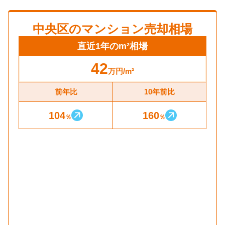
中央区
のマンション売却相場
直近1年のm²相場
42
万円
/m²
前年比
10年前比
104
160
％
％