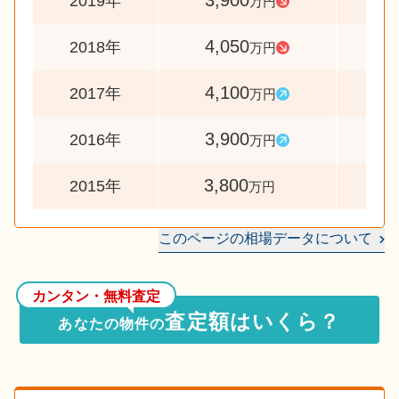
3,900
9
2019年
万円
4,050
9
2018年
万円
4,100
10
2017年
万円
3,900
10
2016年
万円
3,800
2015年
万円
このページの相場データについて
カンタン・無料査定
査定額はいくら？
あなたの物件の