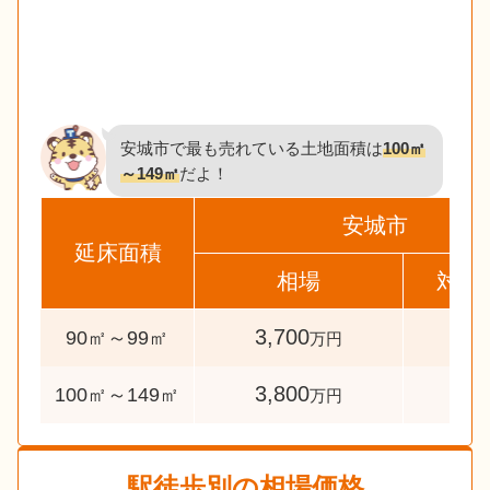
安城市で最も売れている土地面積は
100㎡
～149㎡
だよ！
安城市
延床面積
相場
対象
3,700
55
90㎡～99㎡
万円
3,800
252
100㎡～149㎡
万円
駅徒歩別の相場価格