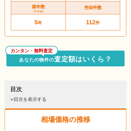
築年数
売却件数
（中央値）
5
112
年
件
カンタン・無料査定
査定額はいくら？
あなたの物件の
目次
目次を表示する
相場価格の推移