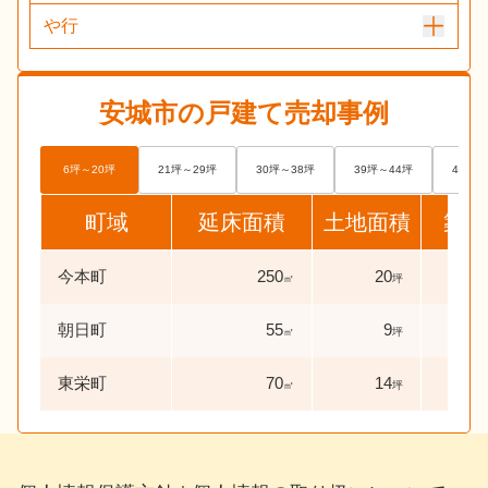
や行
安城市
の戸建て売却事例
6坪～20坪
21坪～29坪
30坪～38坪
39坪～44坪
45坪～
町域
延床面積
土地面積
築年
今本町
250
20
26
㎡
坪
朝日町
55
9
45
㎡
坪
東栄町
70
14
46
㎡
坪