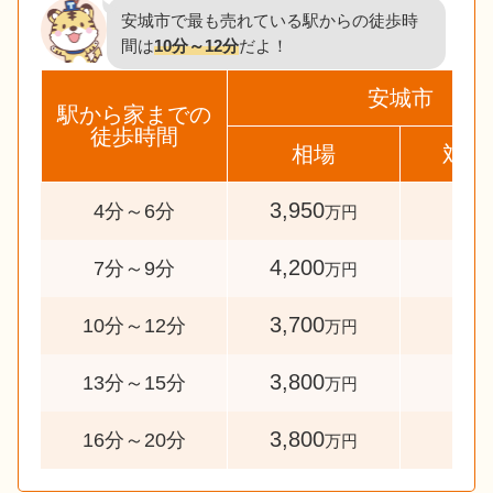
安城市で最も売れている駅からの徒歩時
間は
10分～12分
だよ！
安城市
駅から家までの
徒歩時間
相場
対象
3,950
42
4分～6分
万円
4,200
43
7分～9分
万円
3,700
10
10分～12分
万円
3,800
80
13分～15分
万円
3,800
60
16分～20分
万円