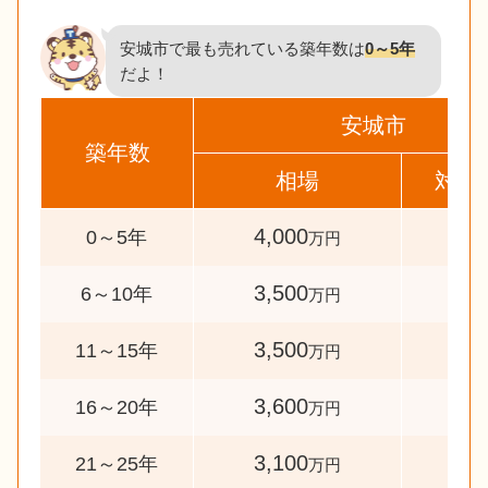
安城市で最も売れている築年数は
0～5年
だよ！
安城市
築年数
相場
対象
4,000
341
0～5年
万円
3,500
39
6～10年
万円
3,500
36
11～15年
万円
3,600
37
16～20年
万円
3,100
37
21～25年
万円