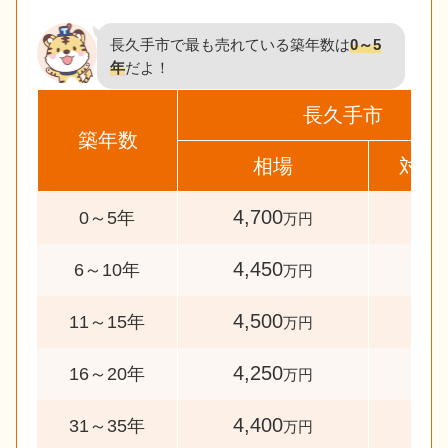
長久手市で最も売れている築年数は
0～5
年
だよ！
長久手市
築年数
相場
対象
4,700
271
0～5年
万円
4,450
40
6～10年
万円
4,500
31
11～15年
万円
4,250
38
16～20年
万円
4,400
31
31～35年
万円