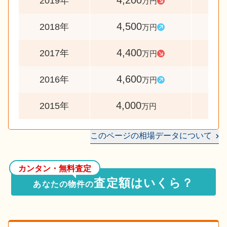
4,200
9
2019年
万円
4,500
10
2018年
万円
4,400
9
2017年
万円
4,600
11
2016年
万円
4,000
2015年
万円
このページの相場データについて
カンタン・無料査定
査定額はいくら？
あなたの物件の