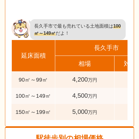
長久手市で最も売れている土地面積は
100
㎡～149㎡
だよ！
長久手市
延床面積
相場
対象
4,200
33
90㎡～99㎡
万円
4,500
365
100㎡～149㎡
万円
5,000
37
150㎡～199㎡
万円
駅徒歩別の相場価格