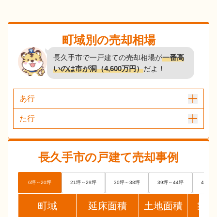
町域別の売却相場
長久手市で一戸建ての売却相場が
一番高
いのは市が洞（4,600万円）
だよ！
あ行
た行
長久手市
の戸建て売却事例
6坪～20坪
21坪～29坪
30坪～38坪
39坪～44坪
45坪～
町域
延床面積
土地面積
築年