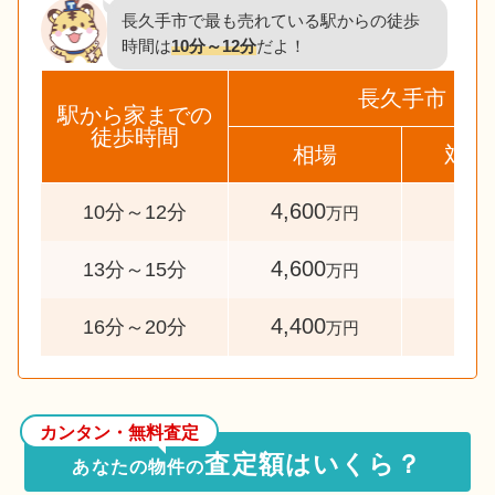
長久手市で最も売れている駅からの徒歩
時間は
10分～12分
だよ！
長久手市
駅から家までの
徒歩時間
相場
対象
4,600
44
10分～12分
万円
4,600
33
13分～15分
万円
4,400
31
16分～20分
万円
カンタン・無料査定
査定額はいくら？
あなたの物件の