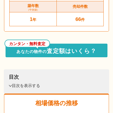
築年数
売却件数
（中央値）
1
66
年
件
カンタン・無料査定
査定額はいくら？
あなたの物件の
目次
目次を表示する
相場価格の推移