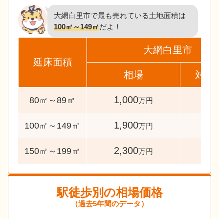
大網白里市で最も売れている土地面積は
100㎡～149㎡
だよ！
大網白里市
延床面積
相場
対象
1,000
31
80㎡～89㎡
万円
1,900
338
100㎡～149㎡
万円
2,300
38
150㎡～199㎡
万円
駅徒歩別の相場価格
（過去5年間のデータ）