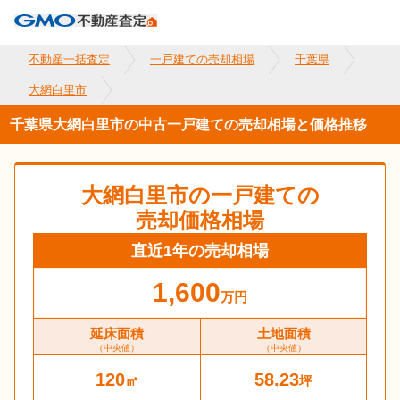
不動産一括査定
一戸建ての売却相場
千葉県
大網白里市
千葉県大網白里市の中古一戸建ての売却相場と価格推移
大網白里市
の一戸建ての
売却価格相場
直近1年の売却相場
1,600
万円
延床面積
土地面積
（中央値）
（中央値）
120
58.23
㎡
坪