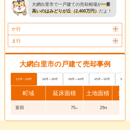
大網白里市で一戸建ての売却相場が
一番
高いのはみどりが丘（2,400万円）
だよ！
か行
ま行
大網白里市
の戸建て売却事例
21坪～29坪
30坪～38坪
39坪～44坪
45坪～50坪
51坪～
町域
延床面積
土地面積
築年
富田
75
29
40
㎡
坪