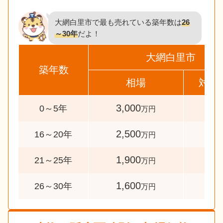
大網白里市で最も売れている築年数は
26
～30年
だよ！
大網白里市
築年数
相場
対象
3,000
44
0～5年
万円
2,500
50
16～20年
万円
1,900
63
21～25年
万円
1,600
73
26～30年
万円