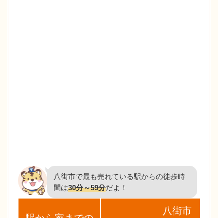
八街市で最も売れている駅からの徒歩時
間は
30分～59分
だよ！
八街市