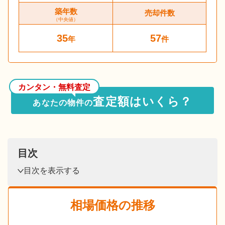
築年数
売却件数
（中央値）
35
57
年
件
カンタン・無料査定
査定額はいくら？
あなたの物件の
目次
目次を表示する
相場価格の推移