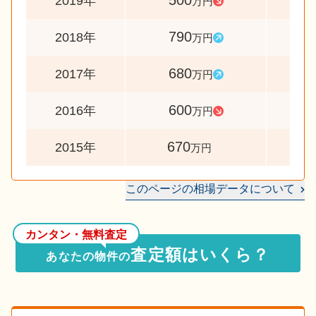
500
6
2019年
万円
790
11
2018年
万円
680
11
2017年
万円
600
9
2016年
万円
670
2015年
万円
このページの相場データについて
カンタン・無料査定
査定額はいくら？
あなたの物件の