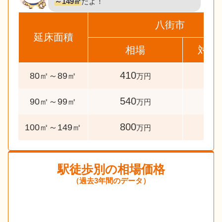
～149㎡
だよ！
八街市
延床面積
相場
対象
410
30
80㎡～89㎡
万円
540
49
90㎡～99㎡
万円
800
87
100㎡～149㎡
万円
駅徒歩別の相場価格
（過去3年間のデータ）