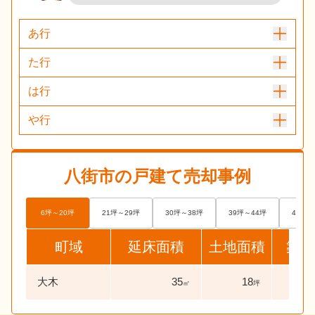
あ行
た行
は行
や行
八街市
の戸建て売却事例
6坪～20坪
21坪～29坪
30坪～38坪
39坪～44坪
45坪～
町域
延床面積
土地面積
築年
大木
35
18
24
㎡
坪