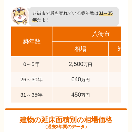
八街市で最も売れている築年数は
31～35
年
だよ！
八街市
築年数
相場
対象
2,500
36
0～5年
万円
640
34
26～30年
万円
450
52
31～35年
万円
建物の延床面積別の相場価格
（過去3年間のデータ）