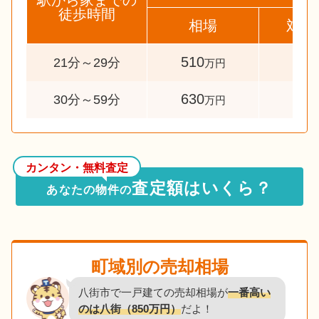
駅から家までの
徒歩時間
相場
対象
510
44
21分～29分
万円
630
63
30分～59分
万円
カンタン・無料査定
査定額はいくら？
あなたの物件の
町域別の売却相場
八街市で一戸建ての売却相場が
一番高い
のは八街（850万円）
だよ！