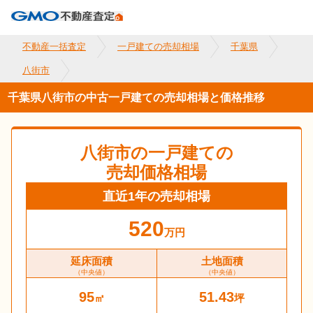
不動産一括査定
一戸建ての売却相場
千葉県
八街市
千葉県八街市の中古一戸建ての売却相場と価格推移
八街市
の一戸建ての
売却価格相場
直近1年の売却相場
520
万円
延床面積
土地面積
（中央値）
（中央値）
95
51.43
㎡
坪