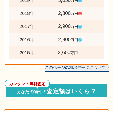
3,050
10
2019年
万円
2,800
9
2018年
万円
2,900
10
2017年
万円
2,800
10
2016年
万円
2,600
2015年
万円
このページの相場データについて
カンタン・無料査定
査定額はいくら？
あなたの物件の