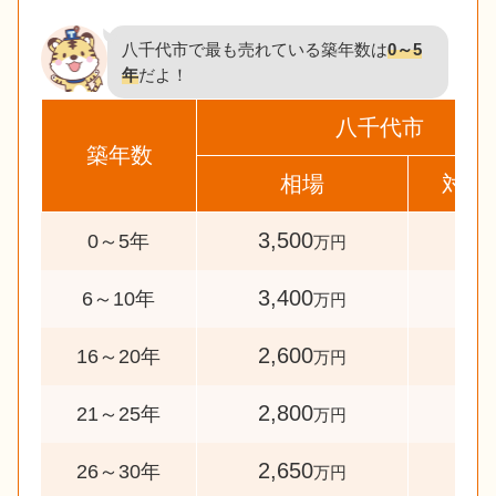
八千代市で最も売れている築年数は
0～5
年
だよ！
八千代市
築年数
相場
対象
3,500
471
0～5年
万円
3,400
55
6～10年
万円
2,600
41
16～20年
万円
2,800
55
21～25年
万円
2,650
74
26～30年
万円