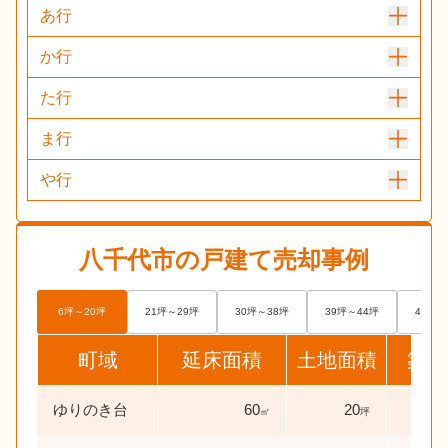
あ行
か行
た行
ま行
や行
八千代市
の戸建て売却事例
6坪～20坪
21坪～29坪
30坪～38坪
39坪～44坪
45坪～
町域
延床面積
土地面積
築年
ゆりのき台
60
20
29
㎡
坪