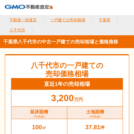
不動産一括査定
一戸建ての売却相場
千葉県
八千代市
千葉県八千代市の中古一戸建ての売却相場と価格推移
八千代市
の一戸建ての
売却価格相場
直近1年の売却相場
3,200
万円
延床面積
土地面積
（中央値）
（中央値）
100
37.81
㎡
坪