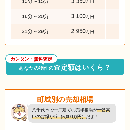
3,350
96
13分～15分
万円
3,100
64
16分～20分
万円
2,950
46
21分～29分
万円
カンタン・無料査定
査定額はいくら？
あなたの物件の
町域別の売却相場
八千代市で一戸建ての売却相場が
一番高
いのは緑が丘（5,000万円）
だよ！