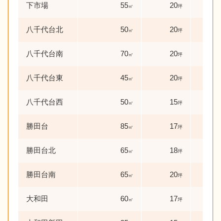
下市場
55
20
41
㎡
坪
八千代台北
50
20
56
㎡
坪
八千代台南
70
20
6
㎡
坪
年
八千代台東
45
20
60
㎡
坪
八千代台西
50
15
41
㎡
坪
勝田台
85
17
47
㎡
坪
勝田台北
65
18
31
㎡
坪
勝田台南
65
20
21
㎡
坪
大和田
60
17
24
㎡
坪