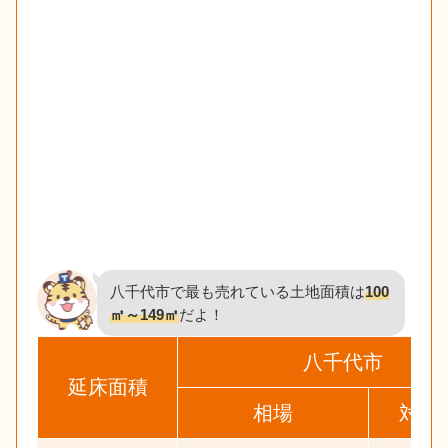
八千代市で最も売れている土地面積は
100
㎡～149㎡
だよ！
八千代市
延床面積
相場
対象