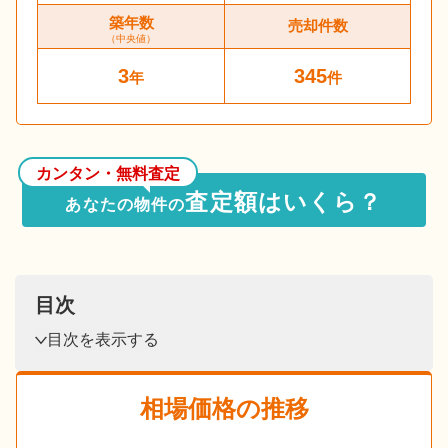
築年数
売却件数
（中央値）
3
345
年
件
カンタン・無料査定
査定額はいくら？
あなたの物件の
目次
目次を表示する
相場価格の推移