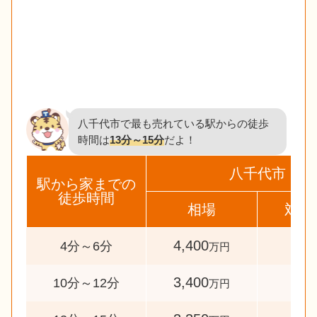
八千代市で最も売れている駅からの徒歩
時間は
13分～15分
だよ！
八千代市
駅から家までの
徒歩時間
相場
対象
4,400
35
4分～6分
万円
3,400
50
10分～12分
万円