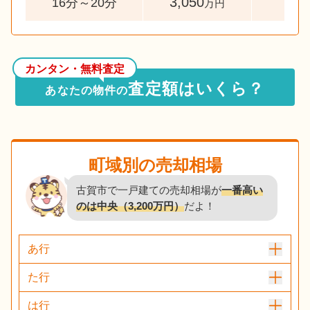
3,050
54
16分～20分
万円
カンタン・無料査定
査定額はいくら？
あなたの物件の
町域別の売却相場
古賀市で一戸建ての売却相場が
一番高い
のは中央（3,200万円）
だよ！
あ行
た行
は行