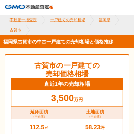
不動産一括査定
一戸建ての売却相場
福岡県
古賀市
福岡県古賀市の中古一戸建ての売却相場と価格推移
古賀市
の一戸建ての
売却価格相場
直近1年の売却相場
3,500
万円
延床面積
土地面積
（中央値）
（中央値）
112.5
58.23
㎡
坪