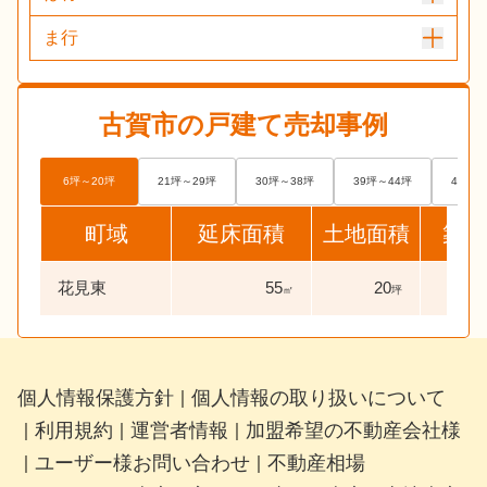
ま行
古賀市
の戸建て売却事例
6坪～20坪
21坪～29坪
30坪～38坪
39坪～44坪
45坪～
町域
延床面積
土地面積
築年
花見東
55
20
26
㎡
坪
個人情報保護方針
個人情報の取り扱いについて
｜
利用規約
運営者情報
加盟希望の不動産会社様
｜
｜
｜
ユーザー様お問い合わせ
不動産相場
｜
｜