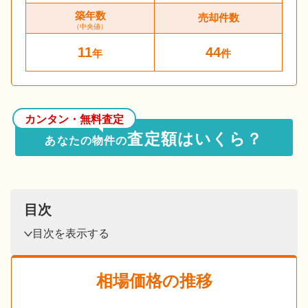
築年数
売却件数
（中央値）
11
44
年
件
カンタン・無料査定
査定額はいくら？
あなたの物件の
目次
目次を表示する
相場価格の推移