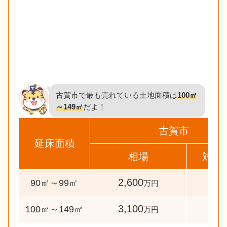
古賀市で最も売れている土地面積は
100㎡
～149㎡
だよ！
古賀市
延床面積
相場
対象
2,600
40
90㎡～99㎡
万円
3,100
227
100㎡～149㎡
万円