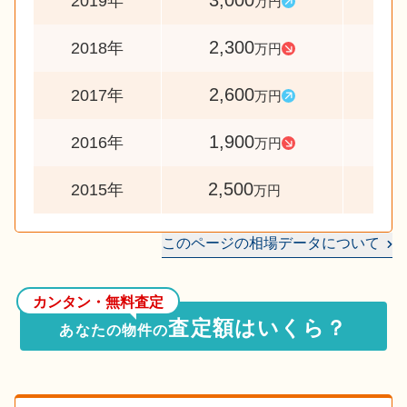
3,000
13
2019年
万円
2,300
8
2018年
万円
2,600
13
2017年
万円
1,900
7
2016年
万円
2,500
2015年
万円
このページの相場データについて
カンタン・無料査定
査定額はいくら？
あなたの物件の