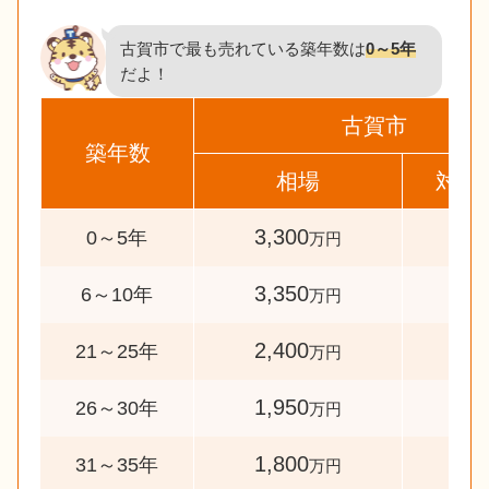
古賀市で最も売れている築年数は
0～5年
だよ！
古賀市
築年数
相場
対象
3,300
278
0～5年
万円
3,350
30
6～10年
万円
2,400
58
21～25年
万円
1,950
42
26～30年
万円
1,800
58
31～35年
万円