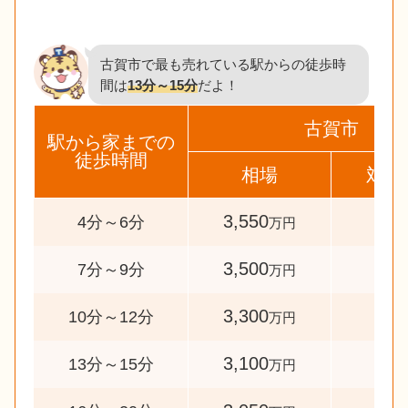
古賀市で最も売れている駅からの徒歩時
間は
13分～15分
だよ！
古賀市
駅から家までの
徒歩時間
相場
対象
3,550
36
4分～6分
万円
3,500
33
7分～9分
万円
3,300
47
10分～12分
万円
3,100
73
13分～15分
万円