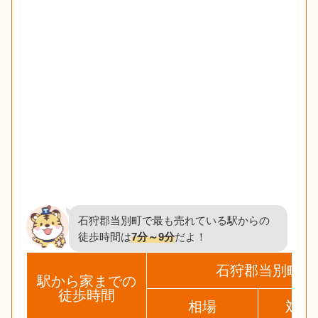
石狩郡当別町で最も売れている駅からの
徒歩時間は
7分～9分
だよ！
石狩郡当別町
駅から家までの
徒歩時間
相場
対象