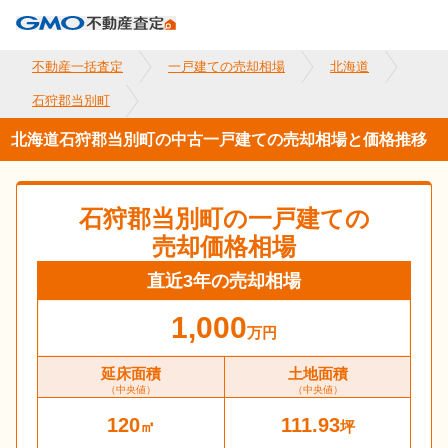
不動産一括査定
一戸建ての売却相場
北海道
石狩郡当別町
北海道石狩郡当別町の中古一戸建ての売却相場と価格推移
石狩郡当別町
の一戸建ての
売却価格相場
直近3年の売却相場
1,000
万円
延床面積
土地面積
（中央値）
（中央値）
120
111.93
㎡
坪