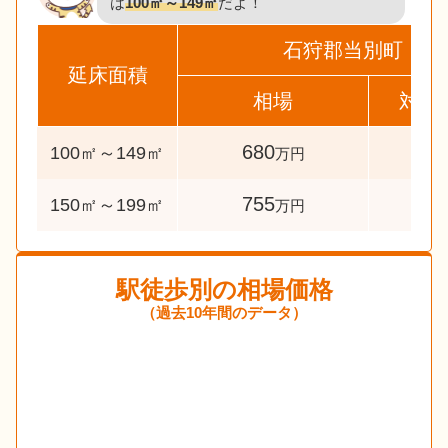
は
100㎡～149㎡
だよ！
石狩郡当別町
延床面積
相場
対象
680
129
100㎡～149㎡
万円
755
36
150㎡～199㎡
万円
駅徒歩別の相場価格
（過去10年間のデータ）