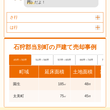
円）
だよ！
さ行
は行
石狩郡当別町
の戸建て売却事例
45坪～50坪
51坪～56坪
57坪～65坪
66坪～74坪
75坪～
町域
延床面積
土地面積
築年
園生
185
48
37
㎡
坪
太美町
75
45
0
㎡
坪
年