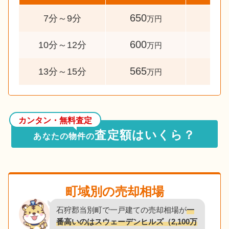
650
42
7分～9分
万円
600
35
10分～12分
万円
565
32
13分～15分
万円
カンタン・無料査定
査定額はいくら？
あなたの物件の
町域別の売却相場
石狩郡当別町で一戸建ての売却相場が
一
番高いのはスウェーデンヒルズ（2,100万