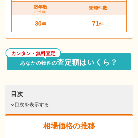
築年数
売却件数
（中央値）
30
71
年
件
カンタン・無料査定
査定額はいくら？
あなたの物件の
目次
目次を表示する
相場価格の推移