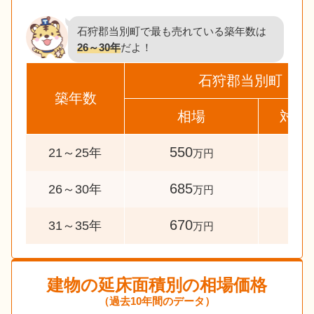
石狩郡当別町で最も売れている築年数は
26～30年
だよ！
石狩郡当別町
築年数
相場
対象
550
33
21～25年
万円
685
60
26～30年
万円
670
43
31～35年
万円
建物の延床面積別の相場価格
（過去10年間のデータ）