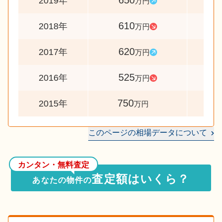
650
10
2019年
万円
610
9
2018年
万円
620
11
2017年
万円
525
7
2016年
万円
750
2015年
万円
このページの相場データについて
カンタン・無料査定
査定額はいくら？
あなたの物件の