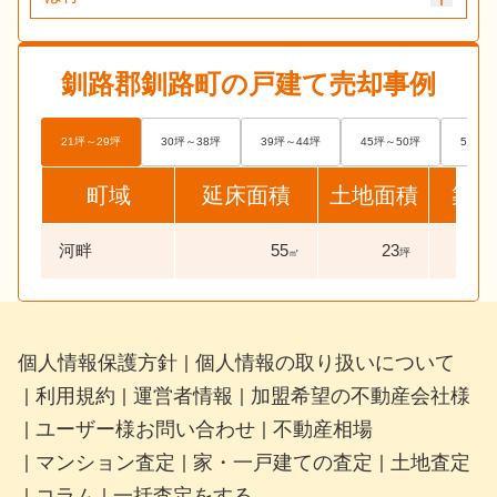
釧路郡釧路町
の戸建て売却事例
21坪～29坪
30坪～38坪
39坪～44坪
45坪～50坪
51坪～
町域
延床面積
土地面積
築年
河畔
55
23
38
㎡
坪
個人情報保護方針
個人情報の取り扱いについて
｜
利用規約
運営者情報
加盟希望の不動産会社様
｜
｜
｜
ユーザー様お問い合わせ
不動産相場
｜
｜
マンション査定
家・一戸建ての査定
土地査定
｜
｜
｜
コラム
一括査定をする
｜
｜