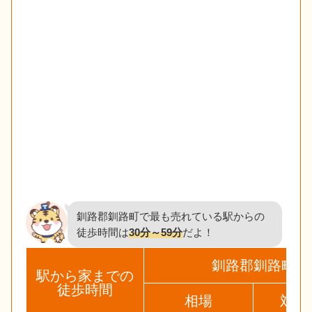
釧路郡釧路町で最も売れている駅からの
徒歩時間は
30分～59分
だよ！
釧路郡釧路町
駅から家までの
徒歩時間
相場
対象