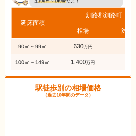
は
100㎡～149㎡
だよ！
釧路郡釧路町
延床面積
相場
対象
630
39
90㎡～99㎡
万円
1,400
120
100㎡～149㎡
万円
駅徒歩別の相場価格
（過去10年間のデータ）