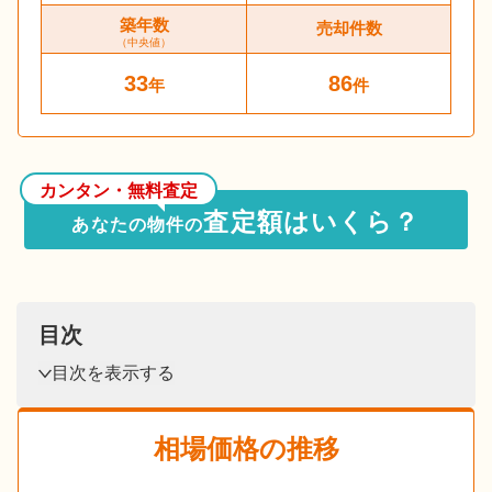
築年数
売却件数
（中央値）
33
86
年
件
カンタン・無料査定
査定額はいくら？
あなたの物件の
目次
目次を表示する
相場価格の推移