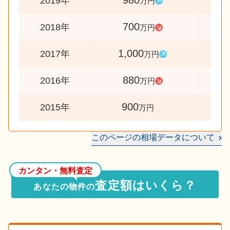
980
14
2019年
万円
700
7
2018年
万円
1,000
11
2017年
万円
880
9
2016年
万円
900
2015年
万円
このページの相場データについて
カンタン・無料査定
査定額はいくら？
あなたの物件の