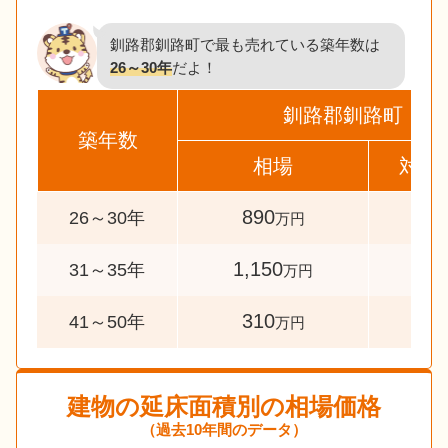
釧路郡釧路町で最も売れている築年数は
26～30年
だよ！
釧路郡釧路町
築年数
相場
対象
890
47
26～30年
万円
1,150
44
31～35年
万円
310
32
41～50年
万円
建物の延床面積別の相場価格
（過去10年間のデータ）