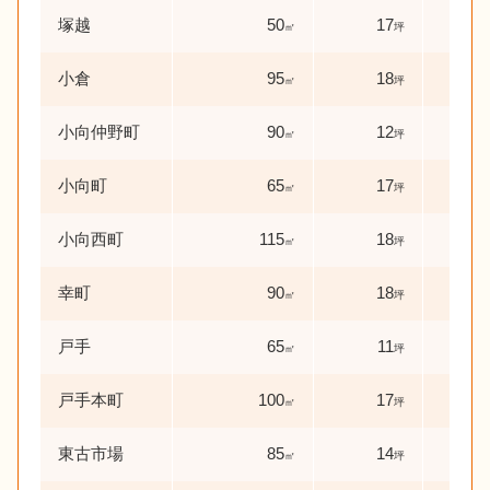
塚越
50
17
50
㎡
坪
小倉
95
18
11
㎡
坪
小向仲野町
90
12
0
㎡
坪
年
小向町
65
17
0
㎡
坪
年
小向西町
115
18
0
㎡
坪
年
幸町
90
18
0
㎡
坪
年
戸手
65
11
1
㎡
坪
年
戸手本町
100
17
1
㎡
坪
年
東古市場
85
14
0
㎡
坪
年