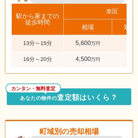
幸区
駅から家までの
徒歩時間
相場
対象
5,600
40
13分～15分
万円
4,500
51
16分～20分
万円
カンタン・無料査定
査定額はいくら？
あなたの物件の
町域別の売却相場