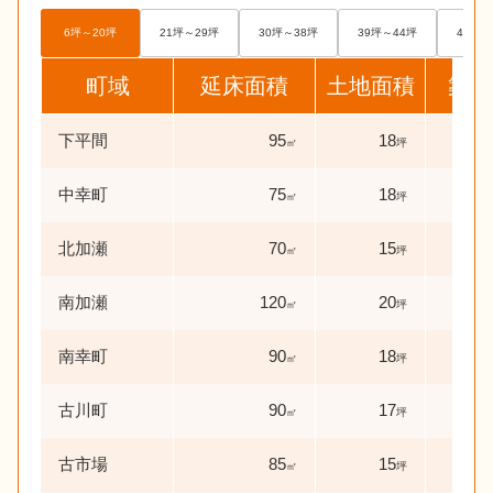
6坪～20坪
21坪～29坪
30坪～38坪
39坪～44坪
45坪～
町域
延床面積
土地面積
築年
下平間
95
18
17
㎡
坪
中幸町
75
18
19
㎡
坪
北加瀬
70
15
0
㎡
坪
年
南加瀬
120
20
0
㎡
坪
年
南幸町
90
18
1
㎡
坪
年
古川町
90
17
0
㎡
坪
年
古市場
85
15
8
㎡
坪
年