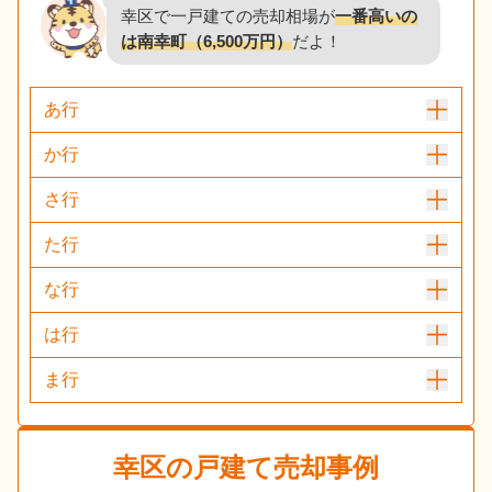
幸区で一戸建ての売却相場が
一番高いの
は南幸町（6,500万円）
だよ！
あ行
か行
さ行
た行
な行
は行
ま行
幸区
の戸建て売却事例