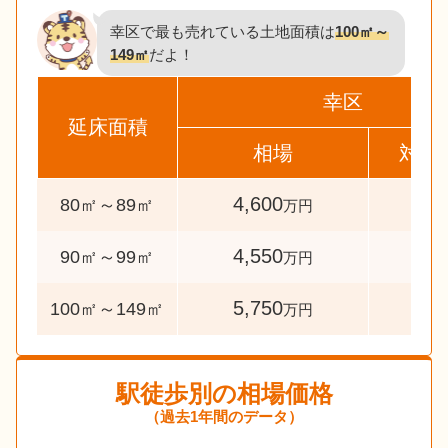
幸区で最も売れている土地面積は
100㎡～
149㎡
だよ！
幸区
延床面積
相場
対象
4,600
34
80㎡～89㎡
万円
4,550
48
90㎡～99㎡
万円
5,750
64
100㎡～149㎡
万円
駅徒歩別の相場価格
（過去1年間のデータ）