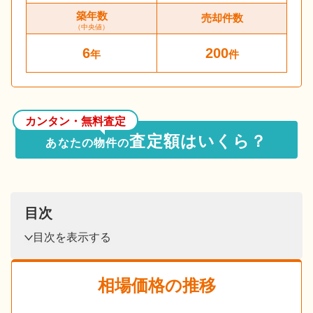
築年数
売却件数
（中央値）
6
200
年
件
カンタン・無料査定
査定額はいくら？
あなたの物件の
目次
目次を表示する
相場価格の推移