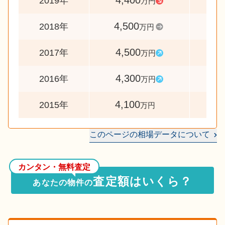
4,400
9
2019年
万円
4,500
10
2018年
万円
4,500
10
2017年
万円
4,300
10
2016年
万円
4,100
2015年
万円
このページの相場データについて
カンタン・無料査定
査定額はいくら？
あなたの物件の