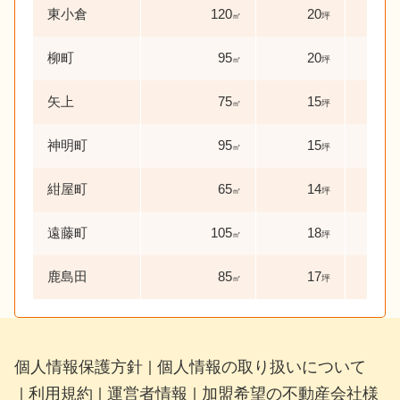
東小倉
120
20
0
㎡
坪
年
柳町
95
20
25
㎡
坪
矢上
75
15
0
㎡
坪
年
神明町
95
15
0
㎡
坪
年
紺屋町
65
14
1
㎡
坪
年
遠藤町
105
18
0
㎡
坪
年
鹿島田
85
17
14
㎡
坪
個人情報保護方針
個人情報の取り扱いについて
｜
利用規約
運営者情報
加盟希望の不動産会社様
｜
｜
｜