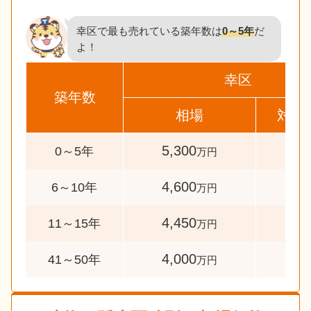
幸区で最も売れている築年数は
0～5年
だ
よ！
幸区
築年数
相場
対象
5,300
228
0～5年
万円
4,600
73
6～10年
万円
4,450
40
11～15年
万円
4,000
34
41～50年
万円