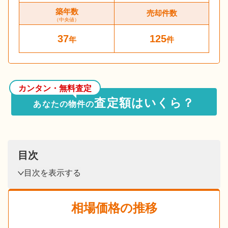
築年数
売却件数
（中央値）
37
125
年
件
カンタン・無料査定
査定額はいくら？
あなたの物件の
目次
目次を表示する
相場価格の推移