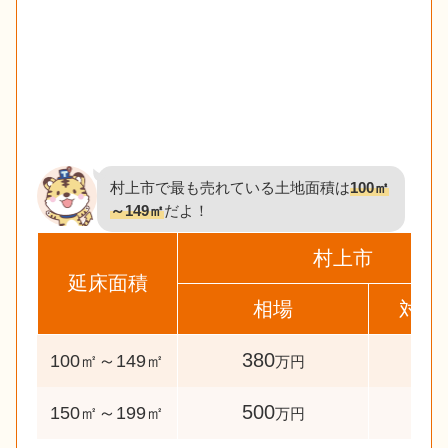
村上市で最も売れている土地面積は
100㎡
～149㎡
だよ！
村上市
延床面積
相場
対象
380
69
100㎡～149㎡
万円
500
33
150㎡～199㎡
万円