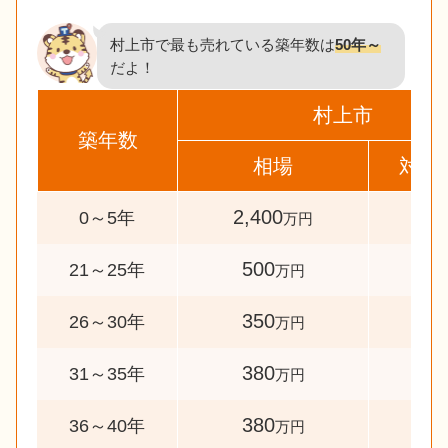
村上市で最も売れている築年数は
50年～
だよ！
村上市
築年数
相場
対象
2,400
41
0～5年
万円
500
34
21～25年
万円
350
46
26～30年
万円
380
40
31～35年
万円
380
47
36～40年
万円