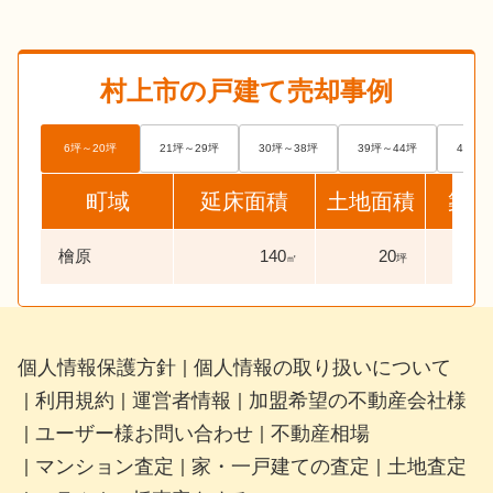
村上市
の戸建て売却事例
6坪～20坪
21坪～29坪
30坪～38坪
39坪～44坪
45坪～
町域
延床面積
土地面積
築年
檜原
140
20
51
㎡
坪
個人情報保護方針
個人情報の取り扱いについて
｜
利用規約
運営者情報
加盟希望の不動産会社様
｜
｜
｜
ユーザー様お問い合わせ
不動産相場
｜
｜
マンション査定
家・一戸建ての査定
土地査定
｜
｜
｜