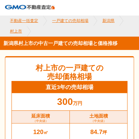
不動産一括査定
一戸建ての売却相場
新潟県
村上市
新潟県村上市の中古一戸建ての売却相場と価格推移
村上市
の一戸建ての
売却価格相場
直近3年の売却相場
300
万円
延床面積
土地面積
（中央値）
（中央値）
120
84.7
㎡
坪