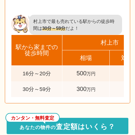
村上市で最も売れている駅からの徒歩時
間は
30分～59分
だよ！
村上市
駅から家までの
徒歩時間
相場
対象
500
36
16分～20分
万円
300
41
30分～59分
万円
カンタン・無料査定
査定額はいくら？
あなたの物件の