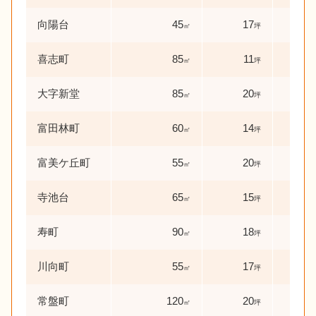
向陽台
45
17
24
㎡
坪
喜志町
85
11
20
㎡
坪
大字新堂
85
20
42
㎡
坪
富田林町
60
14
43
㎡
坪
富美ケ丘町
55
20
48
㎡
坪
寺池台
65
15
44
㎡
坪
寿町
90
18
50
㎡
坪
川向町
55
17
52
㎡
坪
常盤町
120
20
51
㎡
坪