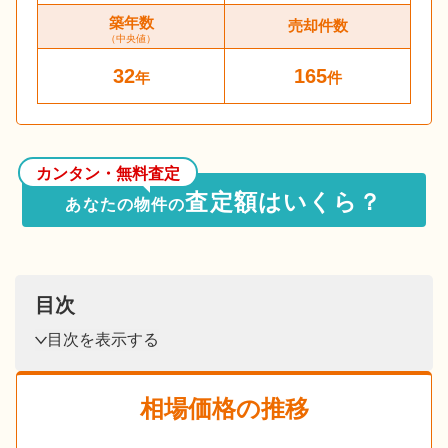
築年数
売却件数
（中央値）
32
165
年
件
カンタン・無料査定
査定額はいくら？
あなたの物件の
目次
目次を表示する
相場価格の推移