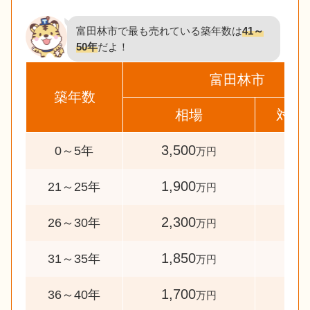
富田林市で最も売れている築年数は
41～
50年
だよ！
富田林市
築年数
相場
対象
3,500
81
0～5年
万円
1,900
39
21～25年
万円
2,300
42
26～30年
万円
1,850
36
31～35年
万円
1,700
52
36～40年
万円