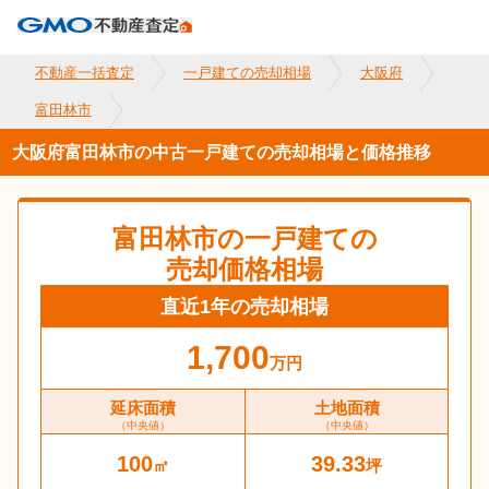
不動産一括査定
一戸建ての売却相場
大阪府
富田林市
大阪府富田林市の中古一戸建ての売却相場と価格推移
富田林市
の一戸建ての
売却価格相場
直近1年の売却相場
1,700
万円
延床面積
土地面積
（中央値）
（中央値）
100
39.33
㎡
坪