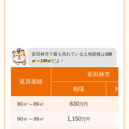
富田林市で最も売れている土地面積は
100
㎡～149㎡
だよ！
富田林市
延床面積
相場
対象
630
30
80㎡～89㎡
万円
1,150
60
90㎡～99㎡
万円