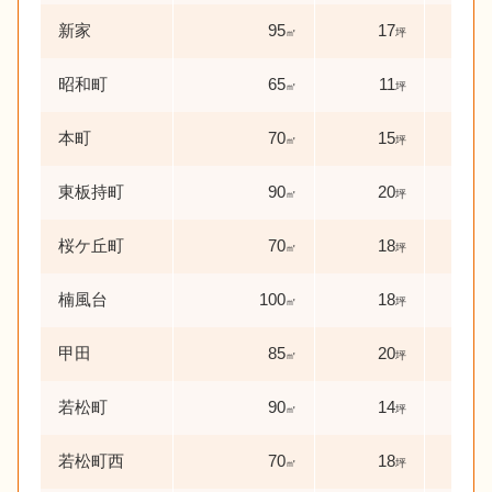
新家
95
17
31
㎡
坪
昭和町
65
11
38
㎡
坪
本町
70
15
46
㎡
坪
東板持町
90
20
25
㎡
坪
桜ケ丘町
70
18
49
㎡
坪
楠風台
100
18
21
㎡
坪
甲田
85
20
39
㎡
坪
若松町
90
14
44
㎡
坪
若松町西
70
18
48
㎡
坪