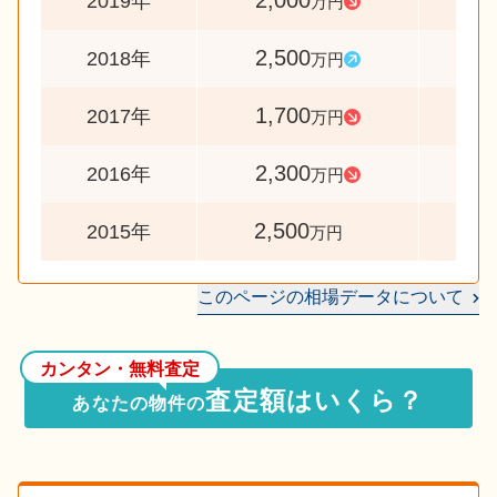
2,000
8
2019年
万円
2,500
14
2018年
万円
1,700
7
2017年
万円
2,300
9
2016年
万円
2,500
2015年
万円
このページの相場データについて
カンタン・無料査定
査定額はいくら？
あなたの物件の