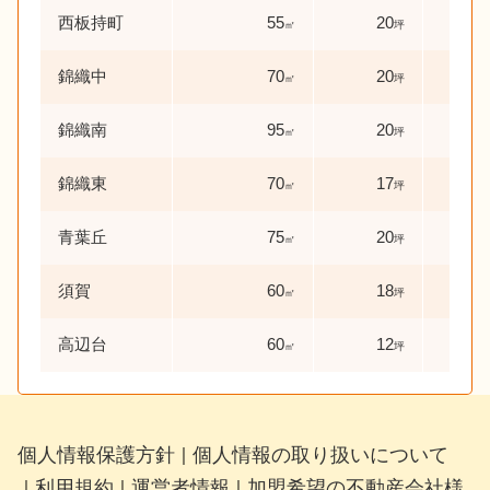
西板持町
55
20
45
㎡
坪
錦織中
70
20
45
㎡
坪
錦織南
95
20
41
㎡
坪
錦織東
70
17
45
㎡
坪
青葉丘
75
20
29
㎡
坪
須賀
60
18
53
㎡
坪
高辺台
60
12
47
㎡
坪
個人情報保護方針
個人情報の取り扱いについて
｜
利用規約
運営者情報
加盟希望の不動産会社様
｜
｜
｜