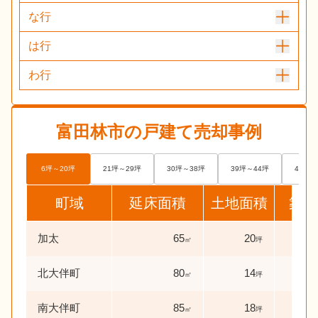
な行
は行
わ行
富田林市
の戸建て売却事例
6坪～20坪
21坪～29坪
30坪～38坪
39坪～44坪
45坪～
町域
延床面積
土地面積
築年
加太
65
20
46
㎡
坪
北大伴町
80
14
33
㎡
坪
南大伴町
85
18
28
㎡
坪