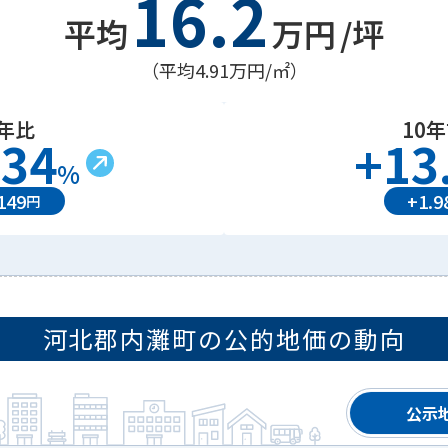
16.2
平均
万円
/坪
（平均
4.91万円
/㎡）
年比
10
.34
+
13
%
149
+
1.9
円
河北郡内灘町
の公的地価の動向
公示