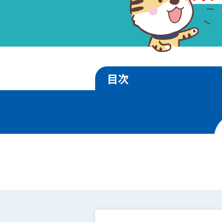
目次
1
.
売却相場の価格推移
2
.
エリア別地価ランキ
3
.
土地売却事例
4
.
面積別の相場価格
5
.
駅徒歩別の相場価格