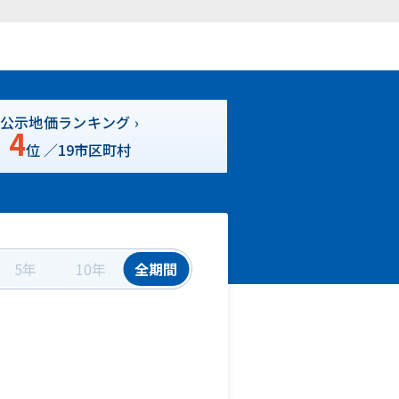
公示地価ランキング ›
4
位 ／
19
市区町村
5年
10年
全期間