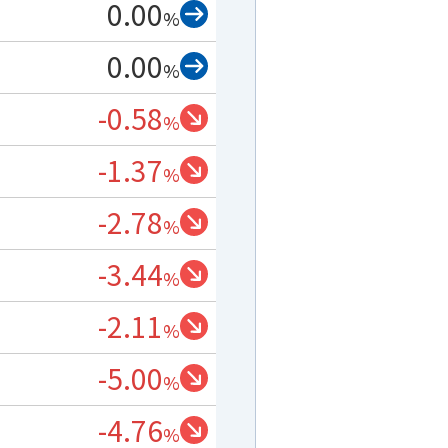
0.00
%
0.00
%
-0.58
%
-1.37
%
-2.78
%
-3.44
%
-2.11
%
-5.00
%
-4.76
%