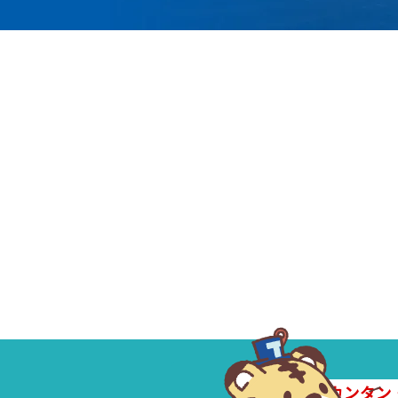
曽根 恵
カンタン