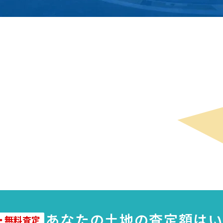
子
あなたの
土地
の査定額はい
・
無料査定