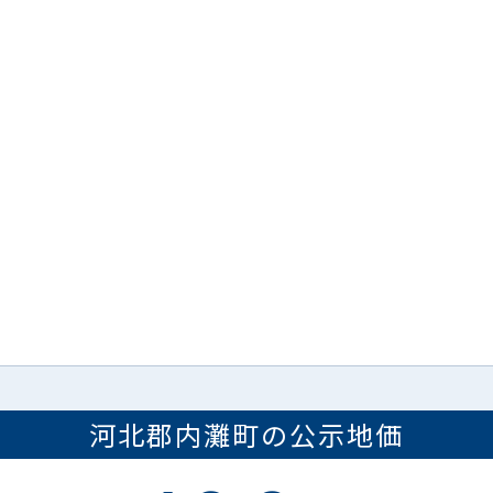
河北郡内灘町
の
公示地価