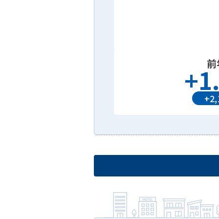
前
+
1
+
2,