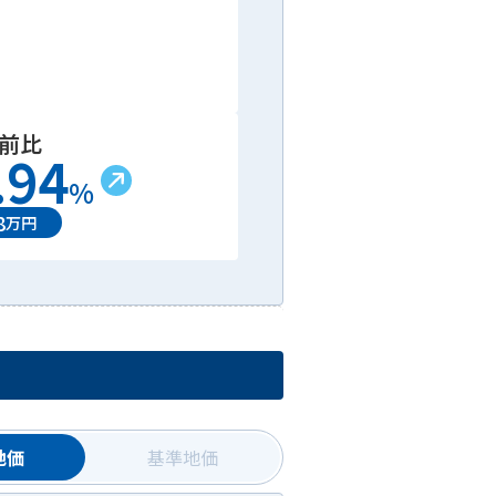
年前比
.94
%
8
万円
地価
基準地価