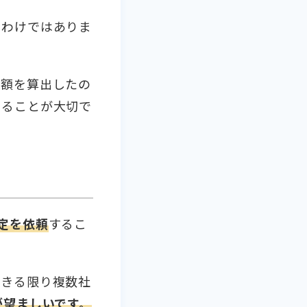
うわけではありま
定額を算出したの
することが大切で
定を依頼
するこ
できる限り複数社
が望ましいです。