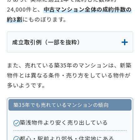
24,000件と、
中古マンション全体の成約件数の
約3割
にものぼります。
成立取引例（一部を抜粋）
また、売れている築35年のマンションは、新築
所在地
取引価格
専有面積
間
物件とは異なる条件・売り方をしている物件が
福島県いわき市
720万円
50㎡
1L
多いようです。
栃木県小山市
750万円
70㎡
3L
築35年でも売れているマンションの傾向
埼玉県さいたま市
1,500万円
70㎡
3L
千葉県船橋市
1,500万円
70㎡
3L
築浅物件より安く売り出している
横スクロール
東京都江東区
3,600万円
60㎡
2L
できます
都心・駅前より郊外・住宅地にある