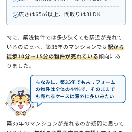
神奈川県相模原市
1,500万円
70㎡
3L
広さは65㎡以上、間取りは3LDK
三重県鈴鹿市
750万円
60㎡
3L
和歌山県和歌山市
740万円
70㎡
3L
特に、築浅物件では多少狭くても駅近が売れて
岡山県岡山市
740万円
65㎡
2L
いるのに比べ、築35年のマンションでは
駅から
徒歩10分～15分の物件が売れている
傾向にあ
大分県大分市
750万円
50㎡
3D
りました。
※出展：
不動産情報ライブラリ
※2026年6月時点での、過去1年間に成約した物件
ちなみに、築35年でも未リフォーム
の情報です。
の物件は全体の44％で、そのままで
も売れるケースは意外に多いみたい
築35年のマンションが売れるのか疑問に思って