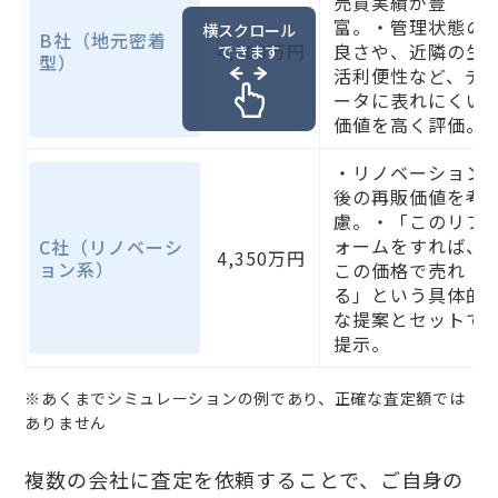
売買実績が豊
富。・管理状態の
横スクロール
B社（地元密着
4,500万円
良さや、近隣の生
できます
型）
活利便性など、デ
ータに表れにくい
価値を高く評価。
・リノベーション
後の再販価値を考
慮。・「このリフ
ォームをすれば、
C社（リノベーシ
4,350万円
ョン系）
この価格で売れ
る」という具体的
な提案とセットで
提示。
※あくまでシミュレーションの例であり、正確な査定額では
ありません
複数の会社に査定を依頼することで、ご自身の