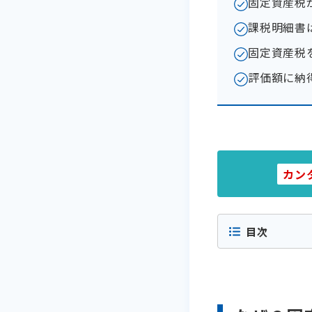
固定資産税
課税明細書
固定資産税
評価額に納
カン
目次