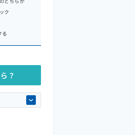
のどちらか
ック
する
くら？