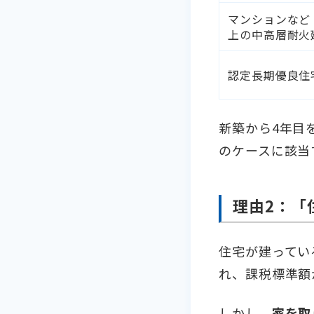
マンションなど
上の中高層耐火
認定長期優良住
新築から4年目
のケースに該当
理由2：「
住宅が建ってい
れ、課税標準額
しかし、
家を取