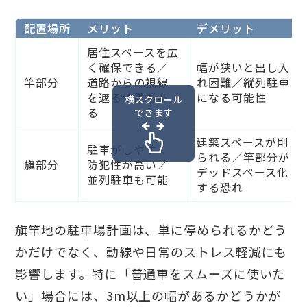
配置場所
メリット
デメリット
居住スペースを広
く確保できる／
幅が狭いと出し入
竿部分
道路からの視線
れ困難／縦列駐車
を遮る効果もあ
になる可能性
横スクロール
る
できます
建築スペースが削
駐車がしやすく
られる／竿部分が
旗部分
防犯性が高い／
デッドスペース化
並列駐車も可能
する恐れ
旗竿地の駐車場計画は、単に停められるかどう
かだけでなく、動線や日常のストレス軽減にも
影響します。特に「普通車をスムーズに使いた
い」場合には、3m以上の幅があるかどうかが