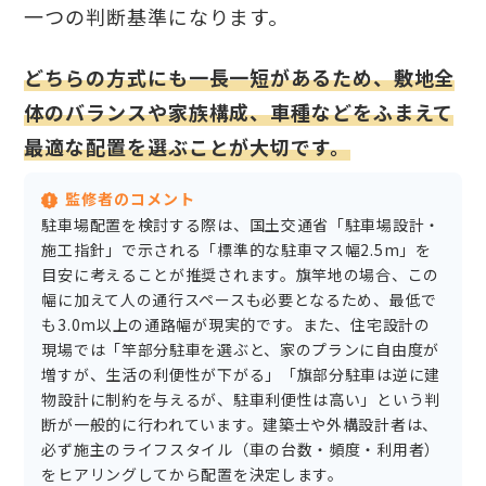
一つの判断基準になります。
どちらの方式にも一長一短があるため、敷地全
体のバランスや家族構成、車種などをふまえて
最適な配置を選ぶことが大切です。
監修者のコメント
駐車場配置を検討する際は、国土交通省「駐車場設計・
施工指針」で示される「標準的な駐車マス幅2.5m」を
目安に考えることが推奨されます。旗竿地の場合、この
幅に加えて人の通行スペースも必要となるため、最低で
も3.0m以上の通路幅が現実的です。また、住宅設計の
現場では「竿部分駐車を選ぶと、家のプランに自由度が
増すが、生活の利便性が下がる」「旗部分駐車は逆に建
物設計に制約を与えるが、駐車利便性は高い」という判
断が一般的に行われています。建築士や外構設計者は、
必ず施主のライフスタイル（車の台数・頻度・利用者）
をヒアリングしてから配置を決定します。