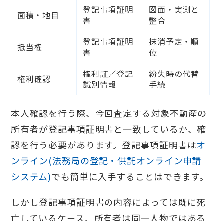
登記事項証明
図面・実測と
面積・地目
書
整合
登記事項証明
抹消予定・順
抵当権
書
位
権利証／登記
紛失時の代替
権利確認
識別情報
手続
本人確認を行う際、今回査定する対象不動産の
所有者が登記事項証明書と一致しているか、確
認を行う必要があります。登記事項証明書は
オ
ンライン(法務局の登記・供託オンライン申請
システム)
でも簡単に入手することはできます。
しかし登記事項証明書の内容によっては既に死
亡しているケース、所有者は同一人物ではある