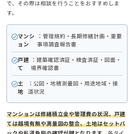
で、その際は相談を行うことをおすすめしま
す。
マンシ
：管理規約・長期修繕計画・重要
ョン
事項調査報告書
戸建
：建築確認済証・検査済証・図面・
て
境界確認書
土
：公図・地積測量図・用途地域・接
地
道状況
マンションは修繕積立金や管理費の状況、戸建
ては越境有無や測量図の整合、土地はセットバ
ックや私道負担の確認が鍵となります。
各タイ