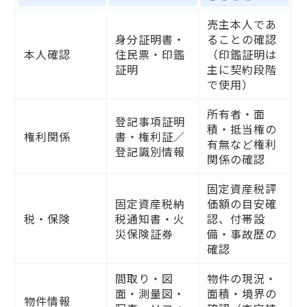
売主本人であ
身分証明書・
ることの確認
本人確認
住民票・印鑑
（印鑑証明は
証明
主に契約段階
で使用）
所有者・面
登記事項証明
積・抵当権の
権利関係
書・権利証／
有無など権利
登記識別情報
関係の確認
固定資産税評
固定資産税納
価額の目安確
税・保険
税通知書・火
認、付帯設
災保険証券
備・事故歴の
確認
間取り・図
物件の現況・
面・測量図・
面積・境界の
物件情報