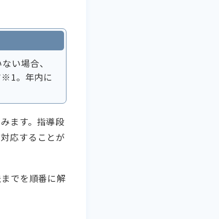
いない場合、
す※1。年内に
進みます。指導段
に対応することが
法までを順番に解