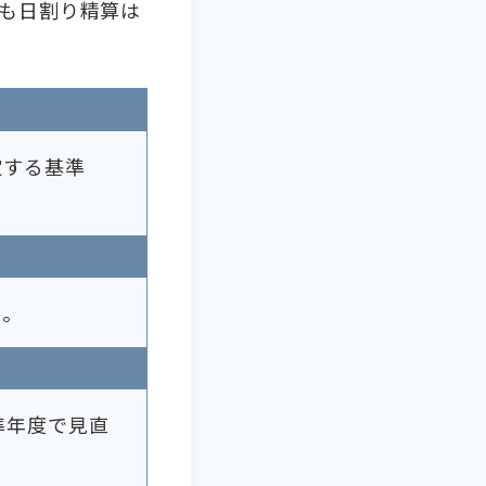
も日割り精算は
定する基準
う。
準年度で見直