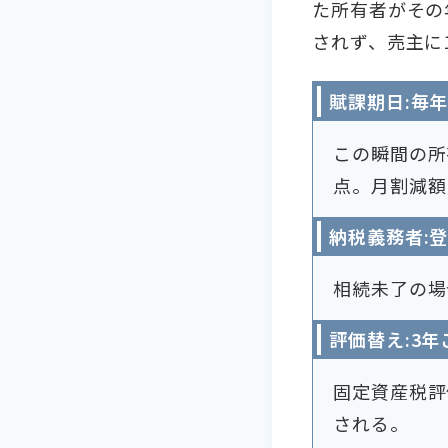
た所有者がその
されず、売主に
賦課期日:毎年
この瞬間の所
点。月割減額
納税義務者:
相続未了の場
評価替え:3年
固定資産税評
される。