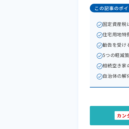
この記事のポイ
固定資産税
住宅用地特
勧告を受け
5つの軽減
相続空き家
自治体の解
カン