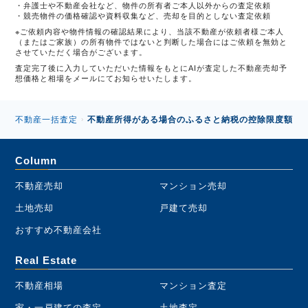
弁護士や不動産会社など、物件の所有者ご本人以外からの査定依頼
競売物件の価格確認や資料収集など、売却を目的としない査定依頼
※ご依頼内容や物件情報の確認結果により、当該不動産が依頼者様ご本人
（またはご家族）の所有物件ではないと判断した場合にはご依頼を無効と
させていただく場合がございます。
査定完了後に入力していただいた情報をもとにAIが査定した不動産売却予
想価格と相場をメールにてお知らせいたします。
不動産一括査定
不動産所得がある場合のふるさと納税の控除限度額は
›
Column
不動産売却
マンション売却
土地売却
戸建て売却
おすすめ不動産会社
Real Estate
不動産相場
マンション査定
家・一戸建ての査定
土地査定