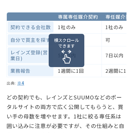
専属専任媒介契約
専任媒介契
契約できる会社数
1社のみ
1社のみ
自分で買主を探す
不可
可
横スクロール
できます
レインズ登録(営
5日以内
7日以内
業日)
業務報告
1週間に1回
2週間に1回
※4
出典:
どの契約でも、レインズとSUUMOなどのポー
タルサイトの両方で広く公開してもらうと、買
い手の母数を増やせます。1社に絞る専任系は
囲い込みに注意が必要ですが、その仕組みと自