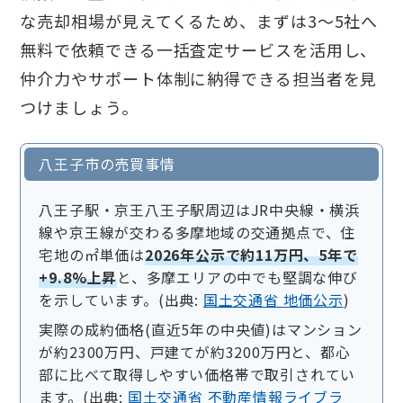
な売却相場が見えてくるため、まずは3〜5社へ
無料で依頼できる一括査定サービスを活用し、
仲介力やサポート体制に納得できる担当者を見
つけましょう。
八王子市の売買事情
八王子駅・京王八王子駅周辺はJR中央線・横浜
線や京王線が交わる多摩地域の交通拠点で、住
宅地の㎡単価は
2026年公示で約11万円、5年で
+9.8%上昇
と、多摩エリアの中でも堅調な伸び
を示しています。(出典:
国土交通省 地価公示
)
実際の成約価格(直近5年の中央値)はマンション
が約2300万円、戸建てが約3200万円と、都心
部に比べて取得しやすい価格帯で取引されてい
ます。(出典:
国土交通省 不動産情報ライブラ