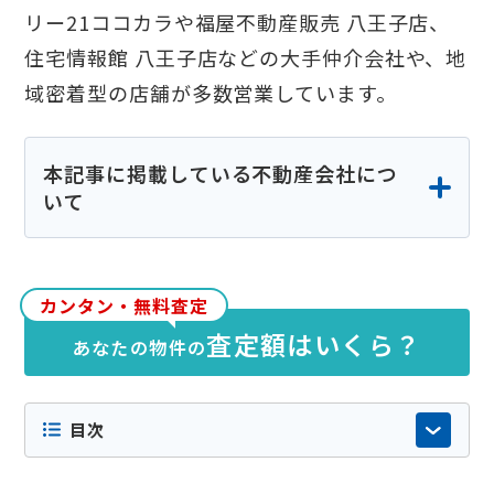
リー21ココカラや福屋不動産販売 八王子店、
住宅情報館 八王子店などの大手仲介会社や、地
域密着型の店舗が多数営業しています。
本記事に掲載している不動産会社につ
いて
本記事に掲載している不動産会社の情報は、
各社の公式サイトや公開情報、実際の検索結
カンタン・無料査定
果等をもとに当社が独自に調査・編集したも
査定額はいくら？
あなたの物件の
のです。特定の企業からの依頼や広告掲載に
よるものではなく掲載順にも意図的な優劣は
ございません。内容の正確性や最新性には十
目次
分配慮しておりますが店舗情報やサービス内
容などが変更されている場合もありますの