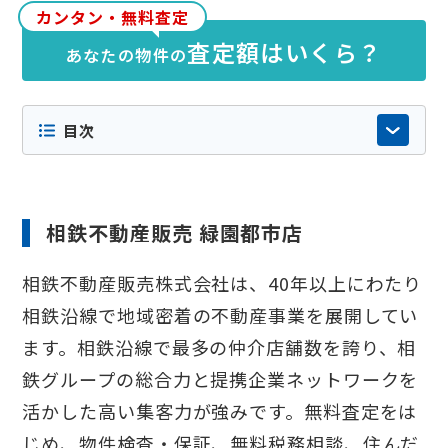
各社の公式サイトや公開情報、実際の検索結
カンタン・無料査定
果等をもとに当社が独自に調査・編集したも
査定額はいくら？
あなたの物件の
のです。特定の企業からの依頼や広告掲載に
よるものではなく掲載順にも意図的な優劣は
ございません。内容の正確性や最新性には十
目次
分配慮しておりますが店舗情報やサービス内
容などが変更されている場合もありますの
で、詳細は必ず各社の公式サイト等でご確認
ください。
相鉄不動産販売 緑園都市店
相鉄不動産販売株式会社は、40年以上にわたり
相鉄沿線で地域密着の不動産事業を展開してい
ます。相鉄沿線で最多の仲介店舗数を誇り、相
鉄グループの総合力と提携企業ネットワークを
活かした高い集客力が強みです。無料査定をは
じめ、物件検査・保証、無料税務相談、住んだ