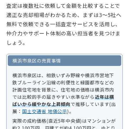
査定は複数社に依頼して金額を比較することで
適正な売却相場がわかるため、まずは3〜5社へ
無料で依頼できる一括査定サービスを活用し、
仲介力やサポート体制の高い担当者を見つけま
しょう。
横浜市泉区の売買事情
横浜市泉区は、相鉄いずみ野線や横浜市営地下
鉄ブルーライン沿線の利便性と緑園都市などの
計画住宅地を背景に、住宅地の価格は横浜市内
では比較的手の届きやすい水準ながら
近年は横
ばいから緩やかな上昇傾向
で推移しています(出
展：
国土交通省 地価公示
)。
実際の成約価格(直近5年中央値)はマンションが
約2,100万円、戸建てが約4,100万円と、ゆとり