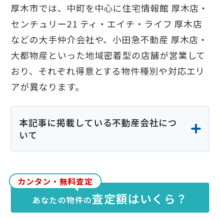
厚木市では、中町を中心に住宅情報館 厚木店・
センチュリー21 ティ・エイチ・ライフ 厚木店
などの大手仲介会社や、小田急不動産 厚木店・
大都物産といった地域密着型の店舗が営業して
おり、それぞれ得意とする物件種別や対応エリ
アが異なります。
本記事に掲載している不動産会社につ
いて
本記事に掲載している不動産会社の情報は、
各社の公式サイトや公開情報、実際の検索結
カンタン・無料査定
果等をもとに当社が独自に調査・編集したも
査定額はいくら？
あなたの物件の
のです。特定の企業からの依頼や広告掲載に
よるものではなく掲載順にも意図的な優劣は