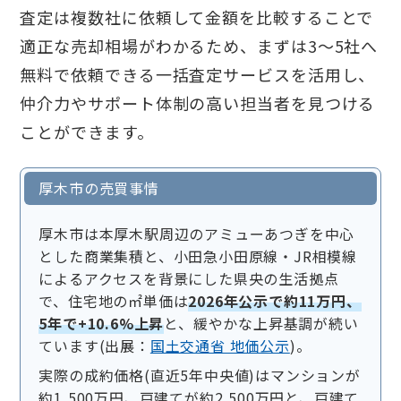
査定は複数社に依頼して金額を比較することで
適正な売却相場がわかるため、まずは3〜5社へ
無料で依頼できる一括査定サービスを活用し、
仲介力やサポート体制の高い担当者を見つける
ことができます。
厚木市の売買事情
厚木市は本厚木駅周辺のアミューあつぎを中心
とした商業集積と、小田急小田原線・JR相模線
によるアクセスを背景にした県央の生活拠点
で、住宅地の㎡単価は
2026年公示で約11万円、
5年で+10.6%上昇
と、緩やかな上昇基調が続い
ています(出展：
国土交通省 地価公示
)。
実際の成約価格(直近5年中央値)はマンションが
約1,500万円、戸建てが約2,500万円と、戸建て