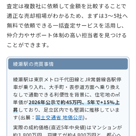
査定は複数社に依頼して金額を比較することで
適正な売却相場がわかるため、まずは3〜5社へ
無料で依頼できる一括査定サービスを活用し、
仲介力やサポート体制の高い担当者を見つける
ことができます。
綾瀬駅の売買事情
綾瀬駅は東京メトロ千代田線とJR常磐線各駅停
車が乗り入れ、大手町・表参道方面へ乗り換え
なしで通勤できる利便性を背景に、住宅地の㎡
単価が
2026年公示で約45万円、5年で+15%上
昇
しており、足立区内でも堅調に推移していま
す(出展：
国土交通省 地価公示
)。
実際の成約価格(直近5年中央値)はマンションが
約3,800万円、戸建てが約4,800万円と、都心へ