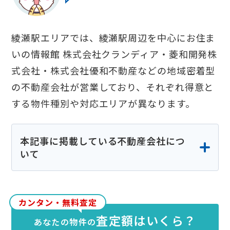
綾瀬駅エリアでは、綾瀬駅周辺を中心にお住ま
いの情報館 株式会社クランディア・菱和開発株
式会社・株式会社優和不動産などの地域密着型
の不動産会社が営業しており、それぞれ得意と
する物件種別や対応エリアが異なります。
本記事に掲載している不動産会社につ
いて
本記事に掲載している不動産会社の情報は、
各社の公式サイトや公開情報、実際の検索結
カンタン・無料査定
果等をもとに当社が独自に調査・編集したも
査定額はいくら？
あなたの物件の
のです。特定の企業からの依頼や広告掲載に