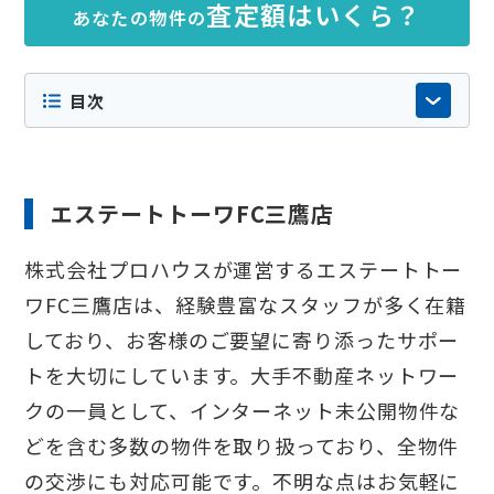
査定額はいくら？
あなたの物件の
のです。特定の企業からの依頼や広告掲載に
よるものではなく掲載順にも意図的な優劣は
ございません。内容の正確性や最新性には十
目次
分配慮しておりますが店舗情報やサービス内
容などが変更されている場合もありますの
で、詳細は必ず各社の公式サイト等でご確認
ください。
エステートトーワFC三鷹店
株式会社プロハウスが運営するエステートトー
ワFC三鷹店は、経験豊富なスタッフが多く在籍
しており、お客様のご要望に寄り添ったサポー
トを大切にしています。大手不動産ネットワー
クの一員として、インターネット未公開物件な
どを含む多数の物件を取り扱っており、全物件
の交渉にも対応可能です。不明な点はお気軽に