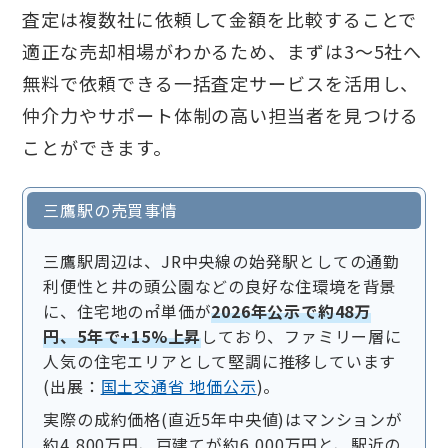
査定は複数社に依頼して金額を比較することで
適正な売却相場がわかるため、まずは3〜5社へ
無料で依頼できる一括査定サービスを活用し、
仲介力やサポート体制の高い担当者を見つける
ことができます。
三鷹駅の売買事情
三鷹駅周辺は、JR中央線の始発駅としての通勤
利便性と井の頭公園などの良好な住環境を背景
に、住宅地の㎡単価が
2026年公示で約48万
円、5年で+15%上昇
しており、ファミリー層に
人気の住宅エリアとして堅調に推移しています
(出展：
国土交通省 地価公示
)。
実際の成約価格(直近5年中央値)はマンションが
約4,800万円、戸建てが約6,000万円と、駅近の