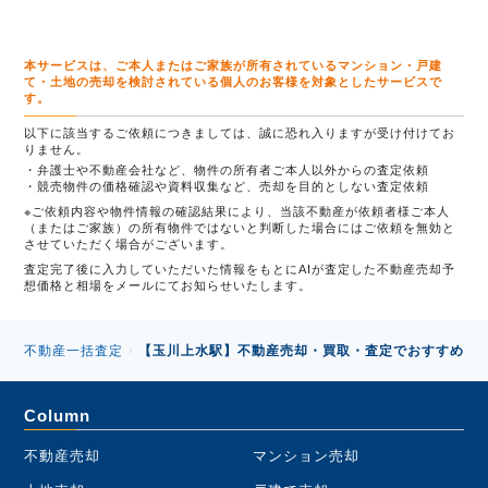
本サービスは、ご本人またはご家族が所有されているマンション・戸建
て・土地の売却を検討されている個人のお客様を対象としたサービスで
す。
以下に該当するご依頼につきましては、誠に恐れ入りますが受け付けてお
りません。
弁護士や不動産会社など、物件の所有者ご本人以外からの査定依頼
競売物件の価格確認や資料収集など、売却を目的としない査定依頼
※ご依頼内容や物件情報の確認結果により、当該不動産が依頼者様ご本人
（またはご家族）の所有物件ではないと判断した場合にはご依頼を無効と
させていただく場合がございます。
査定完了後に入力していただいた情報をもとにAIが査定した不動産売却予
想価格と相場をメールにてお知らせいたします。
不動産一括査定
【玉川上水駅】不動産売却・買取・査定でおすすめの不
›
Column
不動産売却
マンション売却