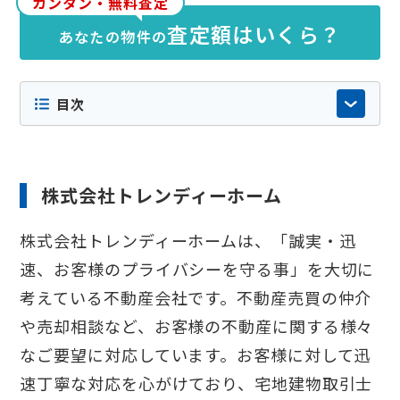
カンタン・無料査定
果等をもとに当社が独自に調査・編集したも
査定額はいくら？
あなたの物件の
のです。特定の企業からの依頼や広告掲載に
よるものではなく掲載順にも意図的な優劣は
ございません。内容の正確性や最新性には十
目次
分配慮しておりますが店舗情報やサービス内
容などが変更されている場合もありますの
で、詳細は必ず各社の公式サイト等でご確認
ください。
株式会社トレンディーホーム
株式会社トレンディーホームは、「誠実・迅
速、お客様のプライバシーを守る事」を大切に
考えている不動産会社です。不動産売買の仲介
や売却相談など、お客様の不動産に関する様々
なご要望に対応しています。お客様に対して迅
速丁寧な対応を心がけており、宅地建物取引士