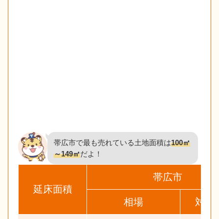
帯広市で最も売れている土地面積は
100㎡
～149㎡
だよ！
帯広市
延床面積
相場
対象