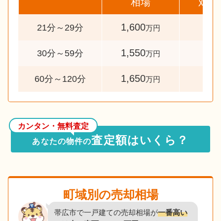
相場
対象
1,600
71
21分～29分
万円
1,550
22
30分～59分
万円
1,650
12
60分～120分
万円
カンタン・無料査定
査定額はいくら？
あなたの物件の
町域別の売却相場
帯広市で一戸建ての売却相場が
一番高い