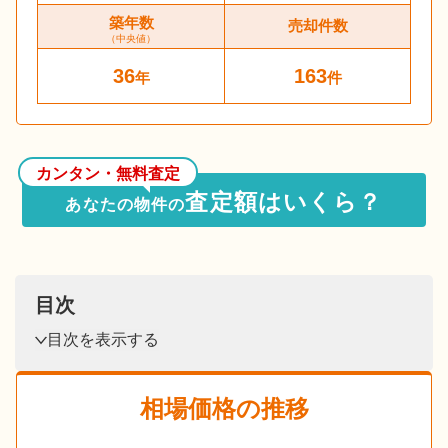
築年数
売却件数
（中央値）
36
163
年
件
カンタン・無料査定
査定額はいくら？
あなたの物件の
目次
目次を表示する
相場価格の推移