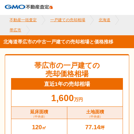
不動産一括査定
一戸建ての売却相場
北海道
帯広市
北海道帯広市の中古一戸建ての売却相場と価格推移
帯広市
の一戸建ての
売却価格相場
直近1年の売却相場
1,600
万円
延床面積
土地面積
（中央値）
（中央値）
120
77.14
㎡
坪