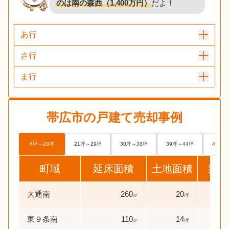
のは南の森西（1,400万円）
だよ！
あ行
さ行
ま行
帯広市
の戸建て売却事例
6坪～20坪
21坪～29坪
30坪～38坪
39坪～44坪
45坪～
町域
延床面積
土地面積
築年
大通南
260
20
38
㎡
坪
東９条南
110
14
0
㎡
坪
年