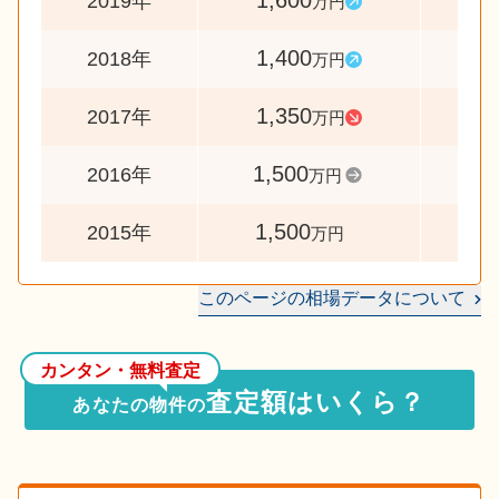
1,600
11
2019年
万円
1,400
10
2018年
万円
1,350
9
2017年
万円
1,500
10
2016年
万円
1,500
2015年
万円
このページの相場データについて
カンタン・無料査定
査定額はいくら？
あなたの物件の