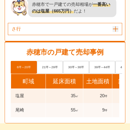
赤穂市で一戸建ての売却相場が
一番高い
のは塩屋（665万円）
だよ！
さ行
赤穂市
の戸建て売却事例
6坪～20坪
21坪～29坪
30坪～38坪
39坪～44坪
45坪～
町域
延床面積
土地面積
築年
塩屋
35
20
30
㎡
坪
尾崎
55
9
60
㎡
坪