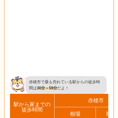
赤穂市で最も売れている駅からの徒歩時
間は
30分～59分
だよ！
赤穂市
駅から家までの
徒歩時間
相場
対象