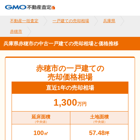
不動産一括査定
一戸建ての売却相場
兵庫県
赤穂市
兵庫県赤穂市の中古一戸建ての売却相場と価格推移
赤穂市
の一戸建ての
売却価格相場
直近1年の売却相場
1,300
万円
延床面積
土地面積
（中央値）
（中央値）
100
57.48
㎡
坪