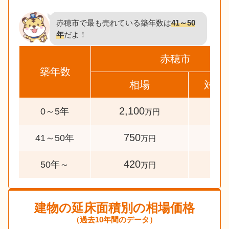
赤穂市で最も売れている築年数は
41～50
年
だよ！
赤穂市
築年数
相場
対象
2,100
59
0～5年
万円
750
68
41～50年
万円
420
31
50年～
万円
建物の延床面積別の相場価格
（過去10年間のデータ）