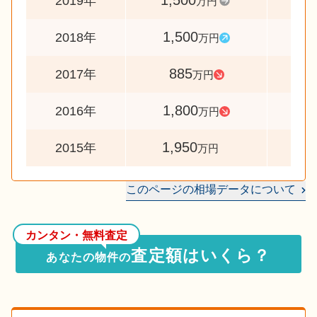
1,500
10
2019年
万円
1,500
16
2018年
万円
885
4
2017年
万円
1,800
9
2016年
万円
1,950
2015年
万円
このページの相場データについて
カンタン・無料査定
査定額はいくら？
あなたの物件の