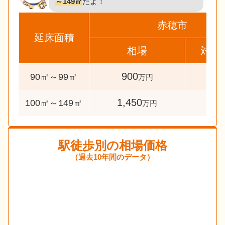
～149㎡
だよ！
赤穂市
延床面積
相場
対象
900
36
90㎡～99㎡
万円
1,450
144
100㎡～149㎡
万円
駅徒歩別の相場価格
（過去10年間のデータ）