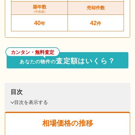
築年数
売却件数
（中央値）
40
42
年
件
カンタン・無料査定
査定額はいくら？
あなたの物件の
目次
目次を表示する
相場価格の推移